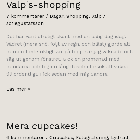
Valpis-shopping
7 kommentarer
/
Dagar
,
Shopping
,
Valp
/
sofiegustafsson
Det har varit otroligt skönt med en ledig dag idag.
Vädret (mera snö, följt av regn, och blåst) gjorde att
humöret inte riktigt var på topp när jag vaknade och
såg ut genom fönstret. Gick en promenad med
hundarna och tog en lång dusch i försök att vakna
till ordentligt. Fick sedan med mig Sandra
Valpis-
Läs mer »
shopping
Mera cupcakes!
6 kommentarer
/
Cupcakes
,
Fotografering
,
Lydnad
,