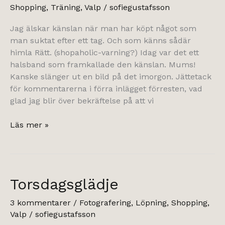
Shopping
,
Träning
,
Valp
/
sofiegustafsson
Jag älskar känslan när man har köpt något som
man suktat efter ett tag. Och som känns sådär
himla Rätt. (shopaholic-varning?) Idag var det ett
halsband som framkallade den känslan. Mums!
Kanske slänger ut en bild på det imorgon. Jättetack
för kommentarerna i förra inlägget förresten, vad
glad jag blir över bekräftelse på att vi
Mera
Läs mer »
cupcakes!
Torsdagsglädje
3 kommentarer
/
Fotografering
,
Löpning
,
Shopping
,
Valp
/
sofiegustafsson