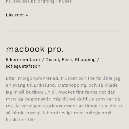
nu ska det bli ordning i huset,
gäspning.
Läs mer »
macbook pro.
5 kommentarer
/
Diezel
,
Elvin
,
Shopping
/
sofiegustafsson
Efter morgonpromenad, frukost och lite fix åkte jag
en sväng till Erikslund. Matshopping, och så kilade
jag in på butiken Chilli, mycket fint fanns det där
men jag begränsade mig till två doftljus som var på
rea. Är verkligen storkonsument av tända ljus, det är
så himla mysigt & hemtrevligt med många små
ljuskällor här