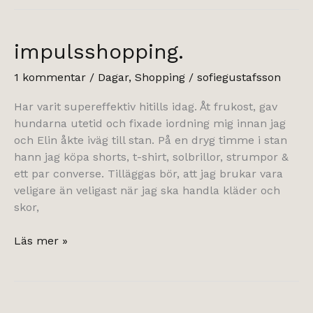
välbefinnande.
impulsshopping.
1 kommentar
/
Dagar
,
Shopping
/
sofiegustafsson
Har varit supereffektiv hitills idag. Åt frukost, gav
hundarna utetid och fixade iordning mig innan jag
och Elin åkte iväg till stan. På en dryg timme i stan
hann jag köpa shorts, t-shirt, solbrillor, strumpor &
ett par converse. Tilläggas bör, att jag brukar vara
veligare än veligast när jag ska handla kläder och
skor,
impulsshopping.
Läs mer »