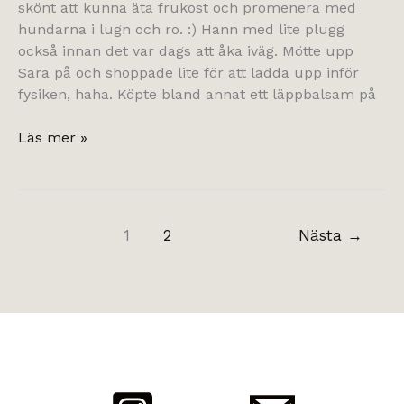
skönt att kunna äta frukost och promenera med
hundarna i lugn och ro. :) Hann med lite plugg
också innan det var dags att åka iväg. Mötte upp
Sara på och shoppade lite för att ladda upp inför
fysiken, haha. Köpte bland annat ett läppbalsam på
Tumme
Läs mer »
ner
för
torra
läppar
1
2
Nästa
→