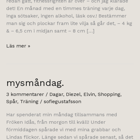
redan gått, fitnessfighten är över – och jag klarade
det! En månad med en timmes träning varje dag,
inga sötsaker, ingen alkohol, läsk osv.! Bestämmer
man sig och plockar fram lite vilja så går det, – 4 kg
& – 6,5 cm i midjan samt – 8 cm […]
fitnessfighten
Läs mer »
avklarad.
mysmåndag.
3 kommentarer
/
Dagar
,
Diezel
,
Elvin
,
Shopping
,
Spår
,
Träning
/
sofiegustafsson
Har spenderat min måndag tillsammans med
Fröken Idås, från morgon till kväll! Under
förmiddagen spårade vi med mina grabbar och
Lindas flickor. Länge sedan vi spårade senast, så det