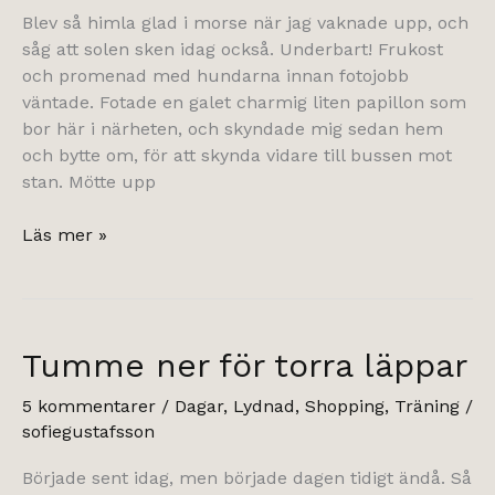
Blev så himla glad i morse när jag vaknade upp, och
såg att solen sken idag också. Underbart! Frukost
och promenad med hundarna innan fotojobb
väntade. Fotade en galet charmig liten papillon som
bor här i närheten, och skyndade mig sedan hem
och bytte om, för att skynda vidare till bussen mot
stan. Mötte upp
Torsdagsglädje
Läs mer »
Tumme ner för torra läppar
5 kommentarer
/
Dagar
,
Lydnad
,
Shopping
,
Träning
/
sofiegustafsson
Började sent idag, men började dagen tidigt ändå. Så