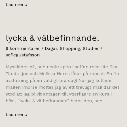
macbook
Läs mer »
pro.
lycka & välbefinnande.
6 kommentarer
/
Dagar
,
Shopping
,
Studier
/
sofiegustafsson
Myskläder på, och nedkrupen i soffan med lite fika.
Tända ljus och Melissa Horns låtar på repeat. En fin
avslutning på en väldigt bra dag! När jag kollade
mailen imorse möttes jag av ett trevligt mail där det
stod att jag blivit antagen till ytterligare en kurs i
höst, ”lycka & välbefinnande” heter den, och
lycka
Läs mer »
&