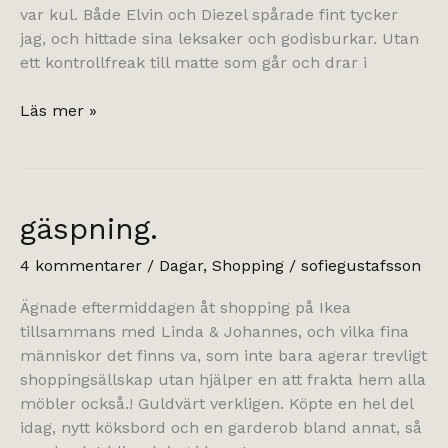
var kul. Både Elvin och Diezel spårade fint tycker
jag, och hittade sina leksaker och godisburkar. Utan
ett kontrollfreak till matte som går och drar i
mysmåndag.
Läs mer »
gäspning.
4 kommentarer
/
Dagar
,
Shopping
/
sofiegustafsson
Ägnade eftermiddagen åt shopping på Ikea
tillsammans med Linda & Johannes, och vilka fina
människor det finns va, som inte bara agerar trevligt
shoppingsällskap utan hjälper en att frakta hem alla
möbler också.! Guldvärt verkligen. Köpte en hel del
idag, nytt köksbord och en garderob bland annat, så