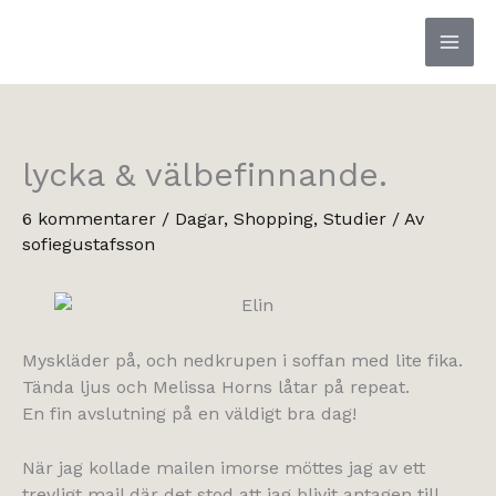
Hoppa
till
innehåll
lycka & välbefinnande.
6 kommentarer
/
Dagar
,
Shopping
,
Studier
/ Av
sofiegustafsson
Myskläder på, och nedkrupen i soffan med lite fika.
Tända ljus och Melissa Horns låtar på repeat.
En fin avslutning på en väldigt bra dag!
När jag kollade mailen imorse möttes jag av ett
trevligt mail där det stod att jag blivit antagen till