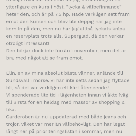
ytterligare en kurs i höst, ”lycka & välbefinnande”
heter den, och är på 7,5 hp. Hade verkligen sett fram
emot den kursen och blev lite deppig när jag inte
kom in på den, men nu har jag alltså lyckats knipa
en reservplats trots alls. Superglad, då den verkar
otroligt intressant!
Den börjar dock inte förrän i november, men det är
bra med något att se fram emot.
Elin, en av mina absolut bästa vänner, anlände till
Sundsvall i morse. Vi har inte setts sedan jag flyttade
hit, så det var verkligen ett kärt återseende.!
Vi spenderade lite tid i lägenheten innan vi åkte iväg
till Birsta för en heldag med massor av shopping &
fika.
Garderoben är nu uppdaterad med både jeans och
tröjor, vilket var mer än välbehövligt. Den har legat
långt ner på prioriteringslistan i sommar, men nu