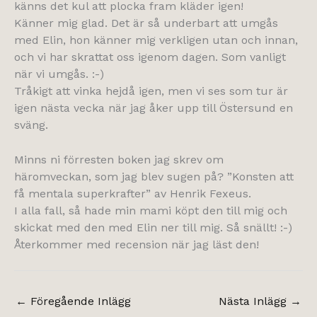
känns det kul att plocka fram kläder igen!
Känner mig glad. Det är så underbart att umgås
med Elin, hon känner mig verkligen utan och innan,
och vi har skrattat oss igenom dagen. Som vanligt
när vi umgås. :-)
Tråkigt att vinka hejdå igen, men vi ses som tur är
igen nästa vecka när jag åker upp till Östersund en
sväng.
Minns ni förresten boken jag skrev om
häromveckan, som jag blev sugen på? ”Konsten att
få mentala superkrafter” av Henrik Fexeus.
I alla fall, så hade min mami köpt den till mig och
skickat med den med Elin ner till mig. Så snällt! :-)
Återkommer med recension när jag läst den!
←
Föregående Inlägg
Nästa Inlägg
→