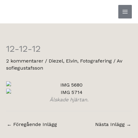
Hoppa
till
innehåll
12-12-12
2 kommentarer
/
Diezel
,
Elvin
,
Fotografering
/ Av
sofiegustafsson
Älskade hjärtan.
←
Föregående Inlägg
Nästa Inlägg
→