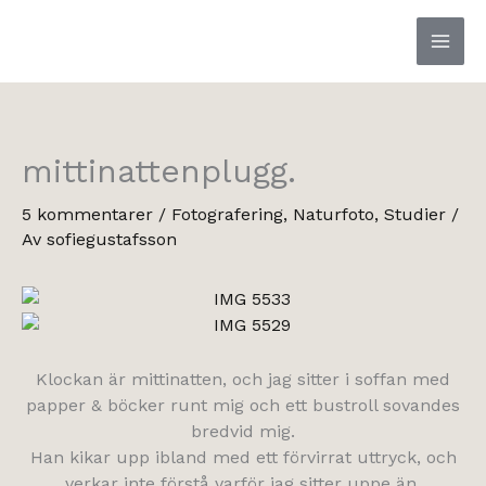
Hoppa
till
innehåll
mittinattenplugg.
5 kommentarer
/
Fotografering
,
Naturfoto
,
Studier
/
Av
sofiegustafsson
Klockan är mittinatten, och jag sitter i soffan med
papper & böcker runt mig och ett bustroll sovandes
bredvid mig.
Han kikar upp ibland med ett förvirrat uttryck, och
verkar inte förstå varför jag sitter uppe än,