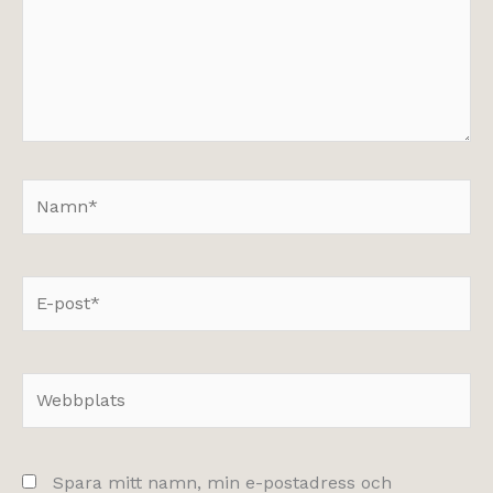
Namn*
E-
post*
Webbplats
Spara mitt namn, min e-postadress och