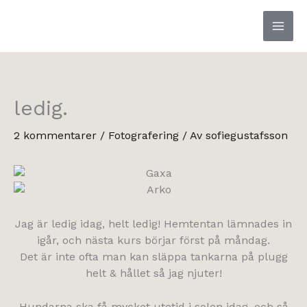
Hoppa
till
innehåll
ledig.
2 kommentarer
/
Fotografering
/ Av
sofiegustafsson
Jag är ledig idag, helt ledig! Hemtentan lämnades in
igår, och nästa kurs börjar först på måndag.
Det är inte ofta man kan släppa tankarna på plugg
helt & hållet så jag njuter!
Hundarna ska få mycket utetid i solen idag, och så