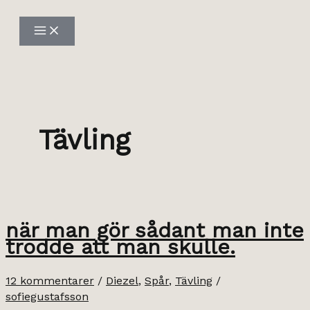
Hoppa
till
innehåll
Tävling
när man gör sådant man inte
trodde att man skulle.
12 kommentarer
/
Diezel
,
Spår
,
Tävling
/
sofiegustafsson