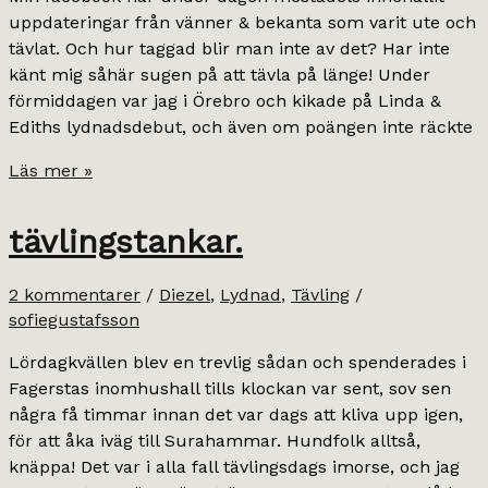
uppdateringar från vänner & bekanta som varit ute och
tävlat. Och hur taggad blir man inte av det? Har inte
känt mig såhär sugen på att tävla på länge! Under
förmiddagen var jag i Örebro och kikade på Linda &
Ediths lydnadsdebut, och även om poängen inte räckte
inspirationskällor.
Läs mer »
tävlingstankar.
2 kommentarer
/
Diezel
,
Lydnad
,
Tävling
/
sofiegustafsson
Lördagkvällen blev en trevlig sådan och spenderades i
Fagerstas inomhushall tills klockan var sent, sov sen
några få timmar innan det var dags att kliva upp igen,
för att åka iväg till Surahammar. Hundfolk alltså,
knäppa! Det var i alla fall tävlingsdags imorse, och jag