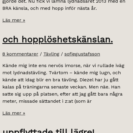
gjorde det. Nu fick vi lämna lydnadsåret 2013 med en
BRA känsla, och med hopp inför nästa år.
5,5
Läs mer »
poäng.
och hopplöshetskänslan.
8 kommentarer
/
Tävling
/
sofiegustafsson
Kände mig inte ens nervös imorse, när vi rullade iväg
mot lydnadstävling. Tvärtom – kände mig lugn, och
kände att idag blir en bra tävling. Diezel har ju gått
kalas på träningarna senaste veckan. Men näe. Han
satte sig upp på platsen, efter att jag gått bara några
meter, missade sättandet i z:at (som är
och
Läs mer »
hopplöshetskänslan.
uppflyttade till lägre!