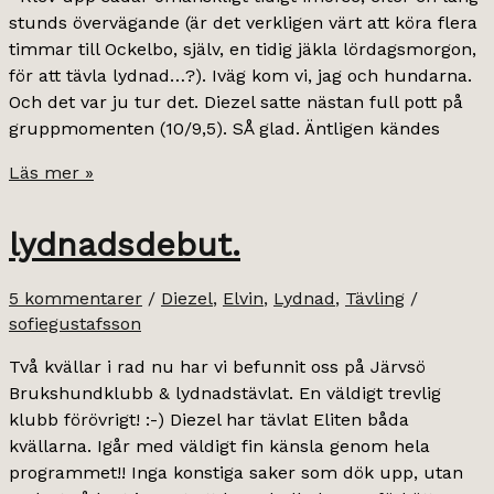
stunds övervägande (är det verkligen värt att köra flera
timmar till Ockelbo, själv, en tidig jäkla lördagsmorgon,
för att tävla lydnad…?). Iväg kom vi, jag och hundarna.
Och det var ju tur det. Diezel satte nästan full pott på
gruppmomenten (10/9,5). SÅ glad. Äntligen kändes
ellabella
Läs mer »
uppflyttad
till
lydnadsdebut.
klass
treeee!
5 kommentarer
/
Diezel
,
Elvin
,
Lydnad
,
Tävling
/
sofiegustafsson
Två kvällar i rad nu har vi befunnit oss på Järvsö
Brukshundklubb & lydnadstävlat. En väldigt trevlig
klubb förövrigt! :-) Diezel har tävlat Eliten båda
kvällarna. Igår med väldigt fin känsla genom hela
programmet!! Inga konstiga saker som dök upp, utan