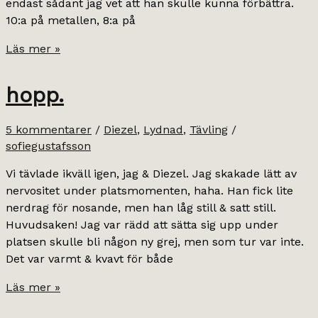
endast sådant jag vet att han skulle kunna förbättra.
10:a på metallen, 8:a på
lydnadsdebut.
Läs mer »
hopp.
5 kommentarer
/
Diezel
,
Lydnad
,
Tävling
/
sofiegustafsson
Vi tävlade ikväll igen, jag & Diezel. Jag skakade lätt av
nervositet under platsmomenten, haha. Han fick lite
nerdrag för nosande, men han låg still & satt still.
Huvudsaken! Jag var rädd att sätta sig upp under
platsen skulle bli någon ny grej, men som tur var inte.
Det var varmt & kvavt för både
hopp.
Läs mer »