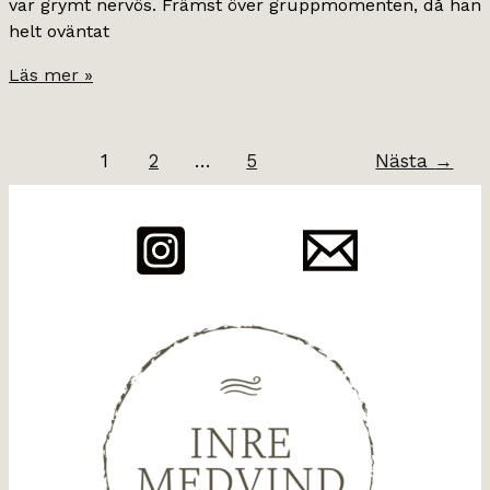
var grymt nervös. Främst över gruppmomenten, då han
helt oväntat
tävlingstankar.
Läs mer »
1
2
…
5
Nästa
→