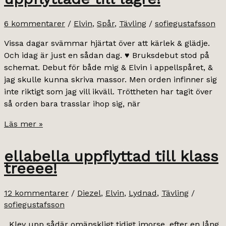
6 kommentarer
/
Elvin
,
Spår
,
Tävling
/
sofiegustafsson
Vissa dagar svämmar hjärtat över att kärlek & glädje.
Och idag är just en sådan dag. ♥ Bruksdebut stod på
schemat. Debut för både mig & Elvin i appellspåret, &
jag skulle kunna skriva massor. Men orden infinner sig
inte riktigt som jag vill ikväll. Tröttheten har tagit över
så orden bara trasslar ihop sig, när
uppflyttade
Läs mer »
till
lägre!
ellabella uppflyttad till klass
treeee!
12 kommentarer
/
Diezel
,
Elvin
,
Lydnad
,
Tävling
/
sofiegustafsson
Klev upp sådär omänskligt tidigt imorse, efter en lång