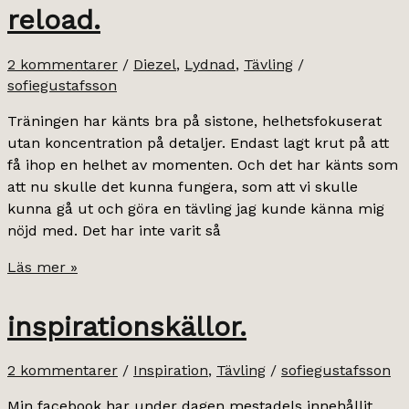
reload.
2 kommentarer
/
Diezel
,
Lydnad
,
Tävling
/
sofiegustafsson
Träningen har känts bra på sistone, helhetsfokuserat
utan koncentration på detaljer. Endast lagt krut på att
få ihop en helhet av momenten. Och det har känts som
att nu skulle det kunna fungera, som att vi skulle
kunna gå ut och göra en tävling jag kunde känna mig
nöjd med. Det har inte varit så
reload.
Läs mer »
inspirationskällor.
2 kommentarer
/
Inspiration
,
Tävling
/
sofiegustafsson
Min facebook har under dagen mestadels innehållit