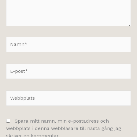
Namn*
E-
post*
Webbplats
Spara mitt namn, min e-postadress och
webbplats i denna webbläsare till nästa gång jag
skriver en kommentar.