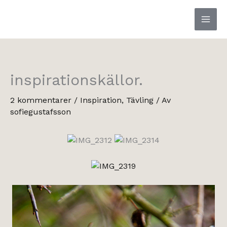
Hoppa
till
innehåll
inspirationskällor.
2 kommentarer
/
Inspiration
,
Tävling
/ Av
sofiegustafsson