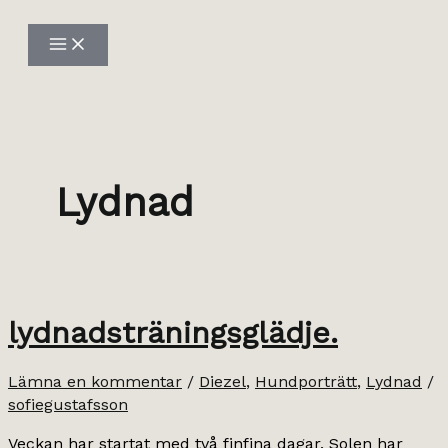
Hoppa
till
innehåll
Lydnad
lydnadsträningsglädje.
Lämna en kommentar
/
Diezel
,
Hundporträtt
,
Lydnad
/
sofiegustafsson
Veckan har startat med två finfina dagar. Solen har