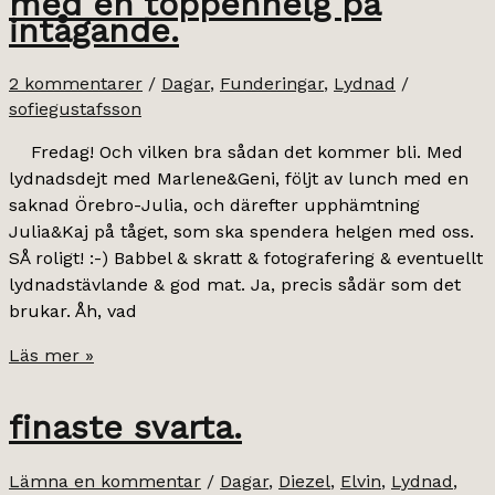
med en toppenhelg på
ny
intågande.
inspiration.
2 kommentarer
/
Dagar
,
Funderingar
,
Lydnad
/
sofiegustafsson
Fredag! Och vilken bra sådan det kommer bli. Med
lydnadsdejt med Marlene&Geni, följt av lunch med en
saknad Örebro-Julia, och därefter upphämtning
Julia&Kaj på tåget, som ska spendera helgen med oss.
SÅ roligt! :-) Babbel & skratt & fotografering & eventuellt
lydnadstävlande & god mat. Ja, precis sådär som det
brukar. Åh, vad
med
Läs mer »
en
toppenhelg
finaste svarta.
på
intågande.
Lämna en kommentar
/
Dagar
,
Diezel
,
Elvin
,
Lydnad
,