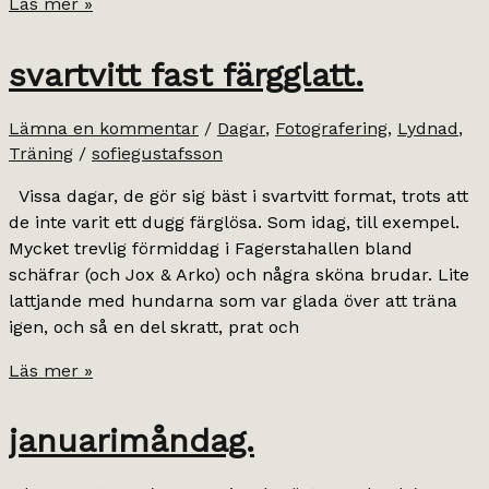
hur
Läs mer »
man
kan
svartvitt fast färgglatt.
inviga
sommartiden.
Lämna en kommentar
/
Dagar
,
Fotografering
,
Lydnad
,
Träning
/
sofiegustafsson
Vissa dagar, de gör sig bäst i svartvitt format, trots att
de inte varit ett dugg färglösa. Som idag, till exempel.
Mycket trevlig förmiddag i Fagerstahallen bland
schäfrar (och Jox & Arko) och några sköna brudar. Lite
lattjande med hundarna som var glada över att träna
igen, och så en del skratt, prat och
svartvitt
Läs mer »
fast
färgglatt.
januarimåndag.