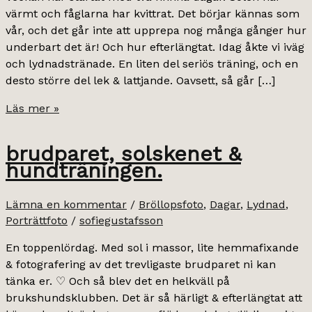
värmt och fåglarna har kvittrat. Det börjar kännas som
vår, och det går inte att upprepa nog många gånger hur
underbart det är! Och hur efterlängtat. Idag åkte vi iväg
och lydnadstränade. En liten del seriös träning, och en
desto större del lek & lattjande. Oavsett, så går […]
lydnadsträningsglädje.
Läs mer »
brudparet, solskenet &
hundträningen.
Lämna en kommentar
/
Bröllopsfoto
,
Dagar
,
Lydnad
,
Porträttfoto
/
sofiegustafsson
En toppenlördag. Med sol i massor, lite hemmafixande
& fotografering av det trevligaste brudparet ni kan
tänka er. ♡ Och så blev det en helkväll på
brukshundsklubben. Det är så härligt & efterlängtat att