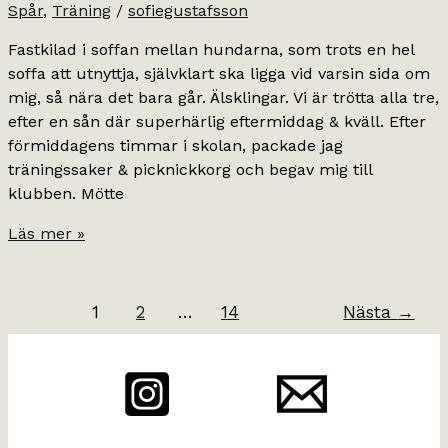
Spår
,
Träning
/
sofiegustafsson
Fastkilad i soffan mellan hundarna, som trots en hel
soffa att utnyttja, självklart ska ligga vid varsin sida om
mig, så nära det bara går. Älsklingar. Vi är trötta alla tre,
efter en sån där superhärlig eftermiddag & kväll. Efter
förmiddagens timmar i skolan, packade jag
träningssaker & picknickkorg och begav mig till
klubben. Mötte
finaste
Läs mer »
svarta.
1
2
…
14
Nästa
→