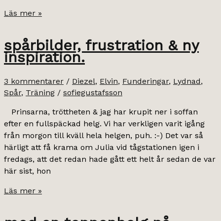
dagarna
Läs mer »
passerar
snabbt.
spårbilder, frustration & ny
inspiration.
3 kommentarer
/
Diezel
,
Elvin
,
Funderingar
,
Lydnad
,
Spår
,
Träning
/
sofiegustafsson
Prinsarna, tröttheten & jag har krupit ner i soffan
efter en fullspäckad helg. Vi har verkligen varit igång
från morgon till kväll hela helgen, puh. :-) Det var så
härligt att få krama om Julia vid tågstationen igen i
fredags, att det redan hade gått ett helt år sedan de var
här sist, hon
spårbilder,
Läs mer »
frustration
&