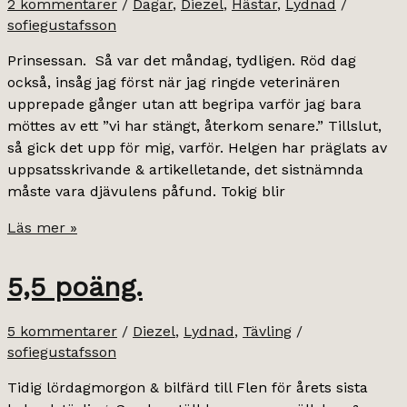
2 kommentarer
/
Dagar
,
Diezel
,
Hästar
,
Lydnad
/
sofiegustafsson
Prinsessan. Så var det måndag, tydligen. Röd dag
också, insåg jag först när jag ringde veterinären
upprepade gånger utan att begripa varför jag bara
möttes av ett ”vi har stängt, återkom senare.” Tillslut,
så gick det upp för mig, varför. Helgen har präglats av
uppsatsskrivande & artikelletande, det sistnämnda
måste vara djävulens påfund. Tokig blir
januarimåndag.
Läs mer »
5,5 poäng.
5 kommentarer
/
Diezel
,
Lydnad
,
Tävling
/
sofiegustafsson
Tidig lördagmorgon & bilfärd till Flen för årets sista