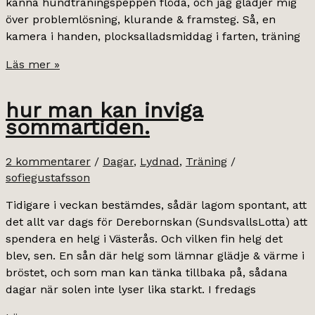
känna hundträningspeppen flöda, och jag glädjer mig
över problemlösning, klurande & framsteg. Så, en
kamera i handen, plocksalladsmiddag i farten, träning
brudparet,
Läs mer »
solskenet
&
hur man kan inviga
hundträningen.
sommartiden.
2 kommentarer
/
Dagar
,
Lydnad
,
Träning
/
sofiegustafsson
Tidigare i veckan bestämdes, sådär lagom spontant, att
det allt var dags för Derebornskan (SundsvallsLotta) att
spendera en helg i Västerås. Och vilken fin helg det
blev, sen. En sån där helg som lämnar glädje & värme i
bröstet, och som man kan tänka tillbaka på, sådana
dagar när solen inte lyser lika starkt. I fredags