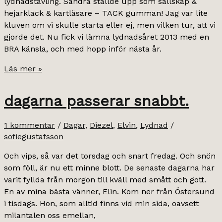
lydnadstävling. Sandra ställde upp som sällskap &
hejarklack & kartläsare – TACK gumman! Jag var lite
kluven om vi skulle starta eller ej, men vilken tur, att vi
gjorde det. Nu fick vi lämna lydnadsåret 2013 med en
BRA känsla, och med hopp inför nästa år.
5,5
Läs mer »
poäng.
dagarna passerar snabbt.
1 kommentar
/
Dagar
,
Diezel
,
Elvin
,
Lydnad
/
sofiegustafsson
Och vips, så var det torsdag och snart fredag. Och snön
som föll, är nu ett minne blott. De senaste dagarna har
varit fyllda från morgon till kväll med smått och gott.
En av mina bästa vänner, Elin. Kom ner från Östersund
i tisdags. Hon, som alltid finns vid min sida, oavsett
milantalen oss emellan,