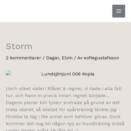
Hoppa
till
innehåll
Storm
2 kommentarer
/
Dagar
,
Elvin
/ Av
sofiegustafsson
Usch vilket väder! Blåser & regnar, vi hade i alla fall
tur, och hann in precis innan regnet började…
Dagens planer blir tyvärr ändrade på grund av det
trista vädret, så istället för spårträning tänkte jag
försöka ta tag i lite annat som behöver göras. Dock
kommer det nog bli någon typ av hundträning också
under dagen, svårt att låta bli. :)