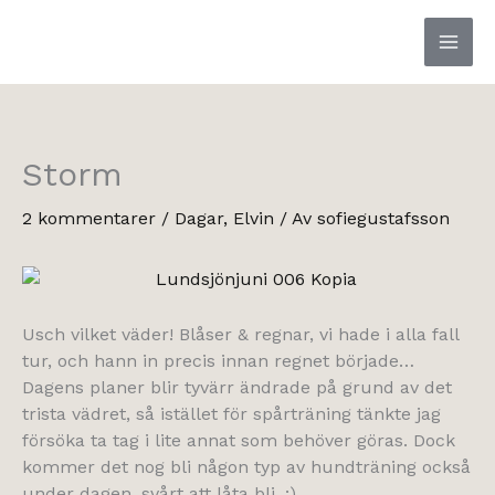
Hoppa
till
innehåll
Storm
2 kommentarer
/
Dagar
,
Elvin
/ Av
sofiegustafsson
Usch vilket väder! Blåser & regnar, vi hade i alla fall
tur, och hann in precis innan regnet började…
Dagens planer blir tyvärr ändrade på grund av det
trista vädret, så istället för spårträning tänkte jag
försöka ta tag i lite annat som behöver göras. Dock
kommer det nog bli någon typ av hundträning också
under dagen, svårt att låta bli. :)