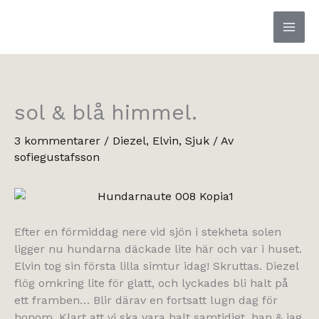
Hoppa
till
innehåll
sol & blå himmel.
3 kommentarer
/
Diezel
,
Elvin
,
Sjuk
/ Av
sofiegustafsson
Efter en förmiddag nere vid sjön i stekheta solen
ligger nu hundarna däckade lite här och var i huset.
Elvin tog sin första lilla simtur idag! Skruttas. Diezel
flög omkring lite för glatt, och lyckades bli halt på
ett framben… Blir därav en fortsatt lugn dag för
honom. Klart att vi ska vara halt samtidigt, han & jag.