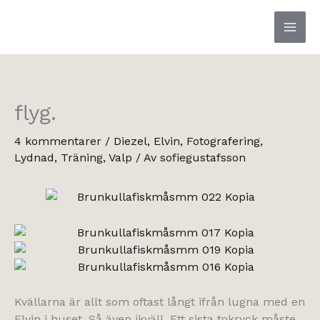
Hoppa
till
innehåll
flyg.
4 kommentarer
/
Diezel
,
Elvin
,
Fotografering
,
Lydnad
,
Träning
,
Valp
/ Av
sofiegustafsson
Kvällarna är allt som oftast långt ifrån lugna med en
Elvin i huset. Så även ikväll. Ett sista tokryck måste