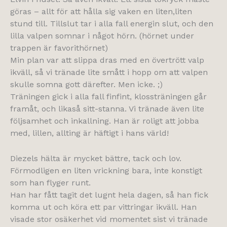
göras – allt för att hålla sig vaken en liten,liten
stund till. Tillslut tar i alla fall energin slut, och den
lilla valpen somnar i något hörn. (hörnet under
trappen är favorithörnet)
Min plan var att slippa dras med en övertrött valp
ikväll, så vi tränade lite smått i hopp om att valpen
skulle somna gott därefter. Men icke. ;)
Träningen gick i alla fall finfint, klossträningen går
framåt, och likaså sitt-stanna. Vi tränade även lite
följsamhet och inkallning. Han är roligt att jobba
med, lillen, allting är häftigt i hans värld!
Diezels hälta är mycket bättre, tack och lov.
Förmodligen en liten vrickning bara, inte konstigt
som han flyger runt.
Han har fått tagit det lugnt hela dagen, så han fick
komma ut och köra ett par vittringar ikväll. Han
visade stor osäkerhet vid momentet sist vi tränade