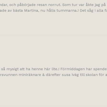
dar, och påbörjade resan norrut. Som tur var åkte jag på rät
ade av bästa Martina, nu hålls tummarna.! Det såg i alla fal
ök, så mysigt att ha henne här lite.! Förmiddagen har spen
försvunnen miniräknare & därefter susa iväg till skolan för