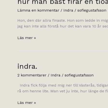
hur man bäst firar en tioå
Lämna en kommentar
/
Indra
/
sofiegustafsson
Hon, den där allra finaste. Hon som ledde in mig i
jag kan inte alls förstå hur det kan vara 10 år se
hur
Läs mer »
man
bäst
firar
en
indra.
tioåring.
2 kommentarer
/
Indra
/
sofiegustafsson
Indra fick följa med mig ner till Västerås, tidigar
rå om henne lite. Man vet ju inte, hur länge de f
indra.
Läs mer »