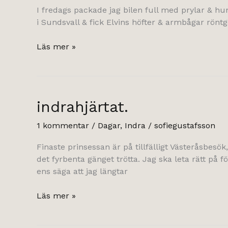
I fredags packade jag bilen full med prylar & hun
i Sundsvall & fick Elvins höfter & armbågar röntg
God
Läs mer »
Jul
indrahjärtat.
1 kommentar
/
Dagar
,
Indra
/
sofiegustafsson
Finaste prinsessan är på tillfälligt Västeråsbes
det fyrbenta gänget trötta. Jag ska leta rätt på 
ens säga att jag längtar
indrahjärtat.
Läs mer »