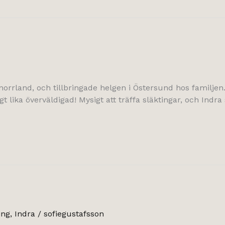
 norrland, och tillbringade helgen i Östersund hos familje
 lika överväldigad! Mysigt att träffa släktingar, och Indra
ing
,
Indra
/
sofiegustafsson