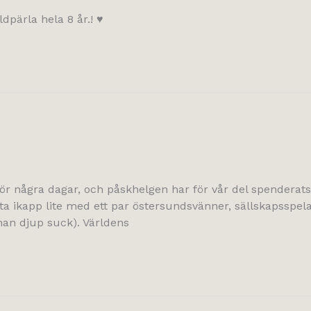
guldpärla hela 8 år.! ♥
ör några dagar, och påskhelgen har för vår del spenderat
 ikapp lite med ett par östersundsvänner, sällskapsspela
nnan djup suck). Världens