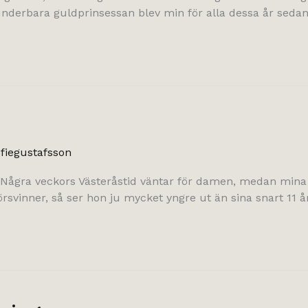
underbara guldprinsessan blev min för alla dessa år sedan
fiegustafsson
gra veckors Västeråstid väntar för damen, medan mina föräl
rsvinner, så ser hon ju mycket yngre ut än sina snart 11 år