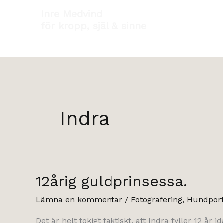
Hoppa
Inre Medvind
till
för kropp, själ & sinne
innehåll
Indra
12årig guldprinsessa.
Lämna en kommentar
/
Fotografering
,
Hundport
Det är helt tokigt faktiskt, att Indra fyller 12 år 