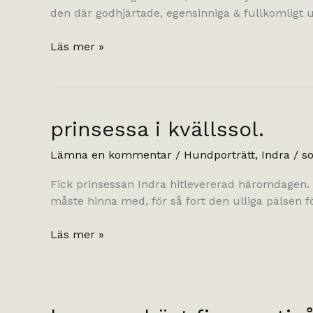
den där godhjärtade, egensinniga & fullkomligt 
12årig
Läs mer »
guldprinsessa.
prinsessa i kvällssol.
Lämna en kommentar
/
Hundporträtt
,
Indra
/
so
Fick prinsessan Indra hitlevererad häromdagen. Nå
måste hinna med, för så fort den ulliga pälsen fö
prinsessa
Läs mer »
i
kvällssol.