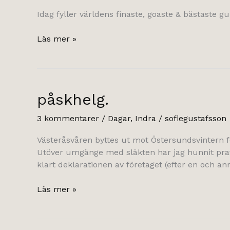
Idag fyller världens finaste, goaste & bästaste 
Indra
Läs mer »
fyller
8
år!
påskhelg.
3 kommentarer
/
Dagar
,
Indra
/
sofiegustafsson
Västeråsvåren byttes ut mot Östersundsvintern f
Utöver umgänge med släkten har jag hunnit prata
klart deklarationen av företaget (efter en och a
påskhelg.
Läs mer »