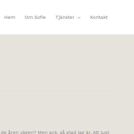
Hem
Om Sofie
Tjänster
Kontakt
og de åren vägen? Men ack, så glad jag är. Att just