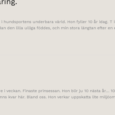
ring.
 hundsportens underbara värld. Hon fyller 10 år idag. T i o
dan den lilla ulliga föddes, och min stora längtan efter en
e i veckan. Finaste prinsessan. Hon blir ju 10 nästa år… 10, 
inns kvar här. Bland oss. Hon verkar uppskatta lite miljöom