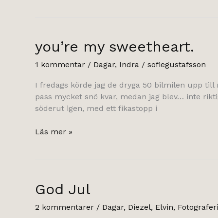
you’re my sweetheart.
1 kommentar
/
Dagar
,
Indra
/
sofiegustafsson
I fredags körde jag de dryga 50 bilmilen upp till
pass mycket snö kvar, medan jag blev… inte riktigt
söderut igen, med ett fikastopp i
you’re
Läs mer »
my
sweetheart.
God Jul
2 kommentarer
/
Dagar
,
Diezel
,
Elvin
,
Fotografer