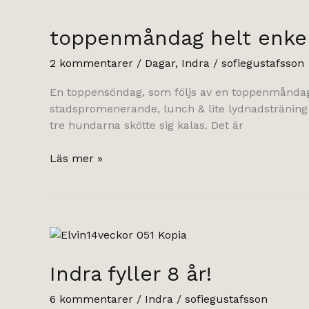
toppenmåndag helt enkel
2 kommentarer
/
Dagar
,
Indra
/
sofiegustafsson
En toppensöndag, som följs av en toppenmåndag. 
stadspromenerande, lunch & lite lydnadsträning 
tre hundarna skötte sig kalas. Det är
toppenmåndag
Läs mer »
helt
enkelt.
Indra fyller 8 år!
6 kommentarer
/
Indra
/
sofiegustafsson