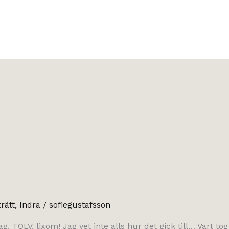
rätt
,
Indra
/
sofiegustafsson
idag. TOLV, lixom! Jag vet inte alls hur det gick till… Vart t