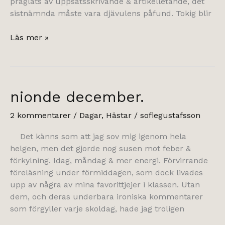
präglats av uppsatsskrivande & artikelletande, det
sistnämnda måste vara djävulens påfund. Tokig blir
januarimåndag.
Läs mer »
nionde december.
2 kommentarer
/
Dagar
,
Hästar
/
sofiegustafsson
Det känns som att jag sov mig igenom hela
helgen, men det gjorde nog susen mot feber &
förkylning. Idag, måndag & mer energi. Förvirrande
föreläsning under förmiddagen, som dock livades
upp av några av mina favorittjejer i klassen. Utan
dem, och deras underbara ironiska kommentarer
som förgyller varje skoldag, hade jag troligen