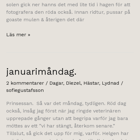
solen gick ner hanns det med lite tid i hagen för att
fotografera den röda också. Innan ridtur, pussar på
goaste mulen & återigen det där
röd
Läs mer »
skönhet.
januarimåndag.
2 kommentarer
/
Dagar
,
Diezel
,
Hästar
,
Lydnad
/
sofiegustafsson
Prinsessan. Så var det måndag, tydligen. Röd dag
också, insåg jag först när jag ringde veterinären
upprepade gånger utan att begripa varför jag bara
möttes av ett ”vi har stängt, återkom senare.”
Tillslut, så gick det upp för mig, varför. Helgen har