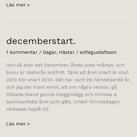
nionde
Läs mer »
december.
decemberstart.
1 kommentar
/
Dagar
,
Hästar
/
sofiegustafsson
Och så blev det December. Årets sista månad, och
ännu är Västerås snöfritt. Tänk att året snart är slut.
2013 blir snart 2014. Det har varit ett händelserikt år,
och jag ser fram emot, att om några veckor, gå
tillbaka bland gamla blogginlägg och minnas &
sammanfatta året som gått. Under förmiddagen
vinkades hejdå till
decemberstart.
Läs mer »