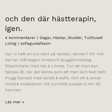
och den där hästterapin,
igen.
4 kommentarer
/
Dagar
,
Hästar
,
Studier
,
Tullhuset
Living
/
sofiegustafsson
Har ni haft en bra start på veckan, vänner? För min
del har måndagen inneburit pluggförmiddag
tillsammans med Ida & Linnéa. Tur att man kan
hjälpas åt, när det känns som att man kört fast helt!
Plugg blandat med skratt & kaffe. Och ett & annat
mindre breakdown. Vid lunchtid susade vi ner till
hamnen
och
Läs mer »
den