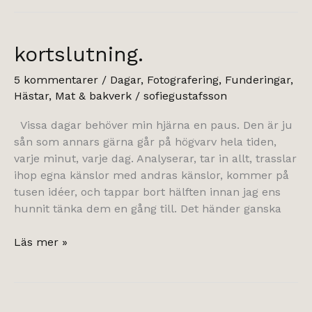
där
hästterapin,
igen.
kortslutning.
5 kommentarer
/
Dagar
,
Fotografering
,
Funderingar
,
Hästar
,
Mat & bakverk
/
sofiegustafsson
Vissa dagar behöver min hjärna en paus. Den är ju
sån som annars gärna går på högvarv hela tiden,
varje minut, varje dag. Analyserar, tar in allt, trasslar
ihop egna känslor med andras känslor, kommer på
tusen idéer, och tappar bort hälften innan jag ens
hunnit tänka dem en gång till. Det händer ganska
kortslutning.
Läs mer »