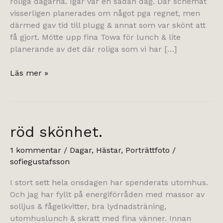
roliga dagarna. Igår var en sådan dag. Där schemat
visserligen planerades om något pga regnet, men
därmed gav tid till plugg & annat som var skönt att
få gjort. Mötte upp fina Towa för lunch & lite
planerande av det där roliga som vi har […]
och
Läs mer »
förväntanspirret.
röd skönhet.
1 kommentar
/
Dagar
,
Hästar
,
Porträttfoto
/
sofiegustafsson
I stort sett hela onsdagen har spenderats utomhus.
Och jag har fyllt på energiförråden med massor av
solljus & fågelkvitter, bra lydnadsträning,
utomhuslunch & skratt med fina vänner. Innan