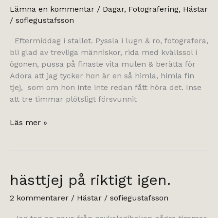
Lämna en kommentar
/
Dagar
,
Fotografering
,
Hästar
/
sofiegustafsson
Eftermiddag i stallet. Pyssla i lugn & ro, fotografera,
bli glad av trevliga människor, rida med kvällssol i
ögonen, pussa på finaste vita mulen & berätta för
Adora att jag tycker hon är en så himla, himla fin
tjej, som om hon inte inte redan fått höra det. Inse
att tre timmar plötsligt försvunnit
stallfredag
Läs mer »
&
att
våga.
hästtjej på riktigt igen.
2 kommentarer
/
Hästar
/
sofiegustafsson