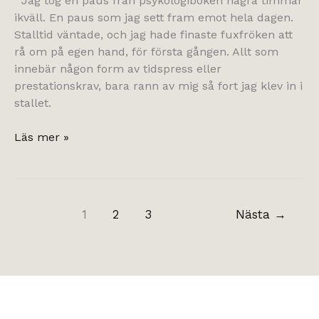
Jag tog en paus från psykologiboken några timmar
ikväll. En paus som jag sett fram emot hela dagen.
Stalltid väntade, och jag hade finaste fuxfröken att
rå om på egen hand, för första gången. Allt som
innebär någon form av tidspress eller
prestationskrav, bara rann av mig så fort jag klev in i
stallet.
hästtjej
Läs mer »
på
riktigt
igen.
1
2
3
Nästa
→