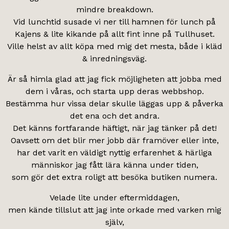
mindre breakdown.
Vid lunchtid susade vi ner till hamnen för lunch på
Kajens & lite kikande på allt fint inne på Tullhuset.
Ville helst av allt köpa med mig det mesta, både i kläd
& inredningsväg.
Är så himla glad att jag fick möjligheten att jobba med
dem i våras, och starta upp deras webbshop.
Bestämma hur vissa delar skulle läggas upp & påverka
det ena och det andra.
Det känns fortfarande häftigt, när jag tänker på det!
Oavsett om det blir mer jobb där framöver eller inte,
har det varit en väldigt nyttig erfarenhet & härliga
människor jag fått lära känna under tiden,
som gör det extra roligt att besöka butiken numera.
Velade lite under eftermiddagen,
men kände tillslut att jag inte orkade med varken mig
själv,