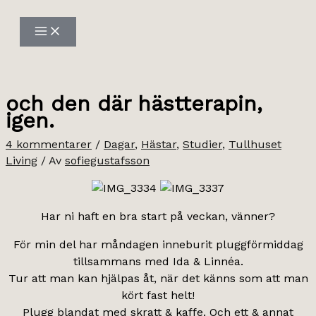
Hoppa
till
innehåll
och den där hästterapin,
igen.
4 kommentarer
/
Dagar
,
Hästar
,
Studier
,
Tullhuset
Living
/ Av
sofiegustafsson
Har ni haft en bra start på veckan, vänner?
För min del har måndagen inneburit pluggförmiddag
tillsammans med Ida & Linnéa.
Tur att man kan hjälpas åt, när det känns som att man
kört fast helt!
Plugg blandat med skratt & kaffe. Och ett & annat