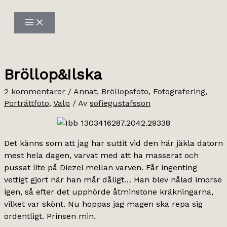
Hoppa
till
innehåll
Bröllop&Ilska
2 kommentarer
/
Annat
,
Bröllopsfoto
,
Fotografering
,
Porträttfoto
,
Valp
/ Av
sofiegustafsson
Det känns som att jag har suttit vid den här jäkla datorn
mest hela dagen, varvat med att ha masserat och
pussat lite på Diezel mellan varven. Får ingenting
vettigt gjort när han mår dåligt… Han blev nålad imorse
igen, så efter det upphörde åtminstone kräkningarna,
vilket var skönt. Nu hoppas jag magen ska repa sig
ordentligt. Prinsen min.