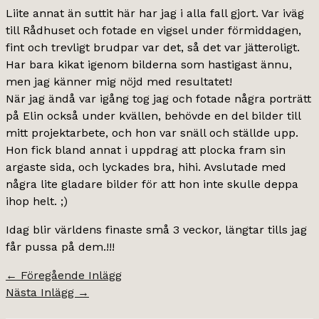
Liite annat än suttit här har jag i alla fall gjort. Var iväg
till Rådhuset och fotade en vigsel under förmiddagen,
fint och trevligt brudpar var det, så det var jätteroligt.
Har bara kikat igenom bilderna som hastigast ännu,
men jag känner mig nöjd med resultatet!
När jag ändå var igång tog jag och fotade några porträtt
på Elin också under kvällen, behövde en del bilder till
mitt projektarbete, och hon var snäll och ställde upp.
Hon fick bland annat i uppdrag att plocka fram sin
argaste sida, och lyckades bra, hihi. Avslutade med
några lite gladare bilder för att hon inte skulle deppa
ihop helt. ;)
Idag blir världens finaste små 3 veckor, längtar tills jag
får pussa på dem.!!!
←
Föregående Inlägg
Nästa Inlägg
→