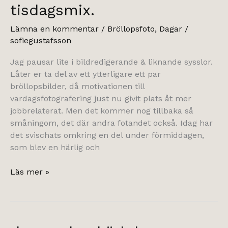
tisdagsmix.
Lämna en kommentar
/
Bröllopsfoto
,
Dagar
/
sofiegustafsson
Jag pausar lite i bildredigerande & liknande sysslor.
Låter er ta del av ett ytterligare ett par
bröllopsbilder, då motivationen till
vardagsfotografering just nu givit plats åt mer
jobbrelaterat. Men det kommer nog tillbaka så
småningom, det där andra fotandet också. Idag har
det svischats omkring en del under förmiddagen,
som blev en härlig och
tisdagsmix.
Läs mer »