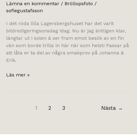
Lämna en kommentar
/
Bröllopsfoto
/
sofiegustafsson
I det röda lilla Lagersbergshuset har det varit
bildredigeringsonsdag idag. Nu är jag äntligen klar,
längtar ut i solen & ser fram emot besök av en fin
vän som borde trilla in här när som helst! Passar på
att låta er ta del av några smakprov på Johanna &
Erik.
Johanna
Läs mer »
hjärta
Erik.
1
2
3
Nästa
→