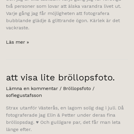
två personer som lovar att älska varandra livet ut.
Varje gång jag får möjligheten att fotografera
bubblande glädje & glittrande ögon. Kärlek är det
vackraste.
wrap
Läs mer »
your
arms
around
me.
att visa lite bröllopsfoto.
Lämna en kommentar
/
Bröllopsfoto
/
sofiegustafsson
Strax utanför Västerås, en lagom solig dag i juli. Då
fotograferade jag Elin & Petter under deras fina
bröllopsdag. ♥ Och gulligare par, det får man leta
länge efter.