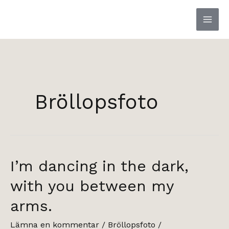
Hoppa
till
innehåll
Bröllopsfoto
I’m dancing in the dark,
with you between my
arms.
Lämna en kommentar
/
Bröllopsfoto
/