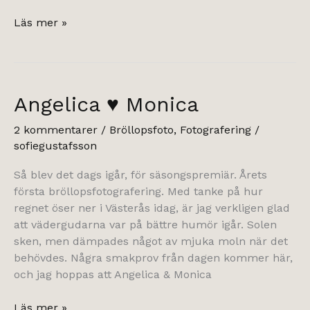
att
Läs mer »
visa
lite
bröllopsfoto.
Angelica ♥ Monica
2 kommentarer
/
Bröllopsfoto
,
Fotografering
/
sofiegustafsson
Så blev det dags igår, för säsongspremiär. Årets
första bröllopsfotografering. Med tanke på hur
regnet öser ner i Västerås idag, är jag verkligen glad
att vädergudarna var på bättre humör igår. Solen
sken, men dämpades något av mjuka moln när det
behövdes. Några smakprov från dagen kommer här,
och jag hoppas att Angelica & Monica
Angelica
Läs mer »