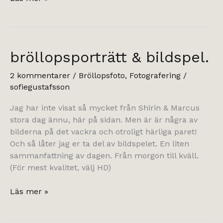
♥
Monica
bröllopsporträtt & bildspel.
2 kommentarer
/
Bröllopsfoto
,
Fotografering
/
sofiegustafsson
Jag har inte visat så mycket från Shirin & Marcus
stora dag ännu, här på sidan. Men är är några av
bilderna på det vackra och otroligt härliga paret!
Och så låter jag er ta del av bildspelet. En liten
sammanfattning av dagen. Från morgon till kväll.
(För mest kvalitet, välj HD)
bröllopsporträtt
Läs mer »
&
bildspel.