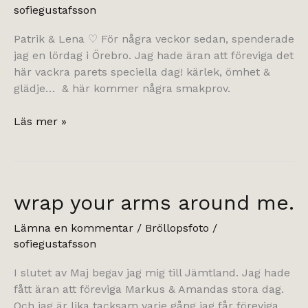
sofiegustafsson
Patrik & Lena ♡ För några veckor sedan, spenderade
jag en lördag i Örebro. Jag hade äran att föreviga det
här vackra parets speciella dag! kärlek, ömhet &
glädje… & här kommer några smakprov.
I’m
Läs mer »
dancing
in
the
dark,
wrap your arms around me.
with
you
Lämna en kommentar
/
Bröllopsfoto
/
between
sofiegustafsson
my
arms.
I slutet av Maj begav jag mig till Jämtland. Jag hade
fått äran att föreviga Markus & Amandas stora dag.
Och jag är lika tacksam varje gång jag får föreviga