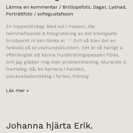
Lämna en kommentar
/
Bröllopsfoto
,
Dagar
,
Lydnad
,
Porträttfoto
/
sofiegustafsson
En toppenlördag. Med sol i massor, lite
hemmafixande & fotografering av det trevligaste
brudparet ni kan tänka er. ♡ Och så blev det en
helkväll på brukshundsklubben. Det är så härligt &
efterlängtat att känna hundträningspeppen flöda,
och jag glädjer mig över problemlösning, klurande &
framsteg. Så, en kamera i handen,
plocksalladsmiddag i farten, träning
brudparet,
Läs mer »
solskenet
&
hundträningen.
Johanna hjärta Erik.