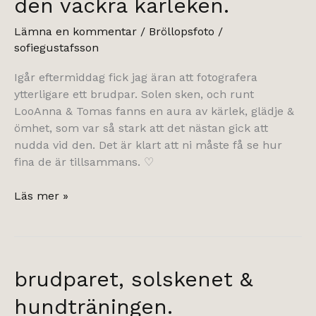
den vackra kärleken.
Lämna en kommentar
/
Bröllopsfoto
/
sofiegustafsson
Igår eftermiddag fick jag äran att fotografera
ytterligare ett brudpar. Solen sken, och runt
LooAnna & Tomas fanns en aura av kärlek, glädje &
ömhet, som var så stark att det nästan gick att
nudda vid den. Det är klart att ni måste få se hur
fina de är tillsammans. ♡
den
Läs mer »
vackra
kärleken.
brudparet, solskenet &
hundträningen.