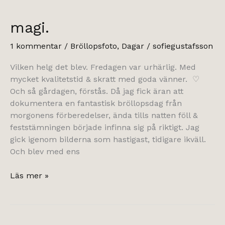
magi.
1 kommentar
/
Bröllopsfoto
,
Dagar
/
sofiegustafsson
Vilken helg det blev. Fredagen var urhärlig. Med
mycket kvalitetstid & skratt med goda vänner. ♡
Och så gårdagen, förstås. Då jag fick äran att
dokumentera en fantastisk bröllopsdag från
morgonens förberedelser, ända tills natten föll &
feststämningen började infinna sig på riktigt. Jag
gick igenom bilderna som hastigast, tidigare ikväll.
Och blev med ens
magi.
Läs mer »