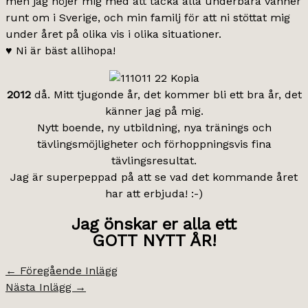
men jag nöjer mig med att tacka alla underbara vänner
runt om i Sverige, och min familj för att ni stöttat mig
under året på olika vis i olika situationer.
♥ Ni är bäst allihopa!
2012
då. Mitt tjugonde år, det kommer bli ett bra år, det
känner jag på mig.
Nytt boende, ny utbildning, nya tränings och
tävlingsmöjligheter och förhoppningsvis fina
tävlingsresultat.
Jag är superpeppad på att se vad det kommande året
har att erbjuda! :-)
Jag önskar er alla ett
GOTT NYTT ÅR!
←
Föregående Inlägg
Nästa Inlägg
→