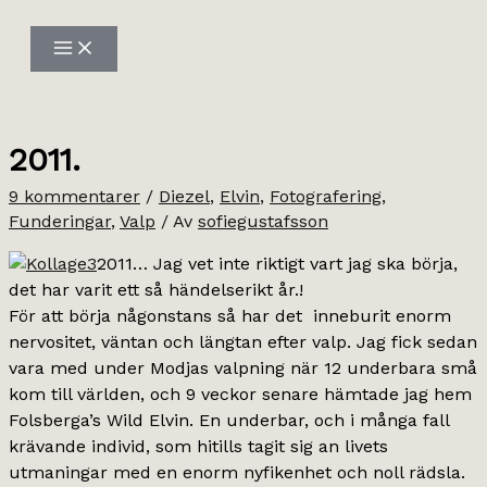
Hoppa
till
innehåll
2011.
9 kommentarer
/
Diezel
,
Elvin
,
Fotografering
,
Funderingar
,
Valp
/ Av
sofiegustafsson
2011… Jag vet inte riktigt vart jag ska börja,
det har varit ett så händelserikt år.!
För att börja någonstans så har det inneburit enorm
nervositet, väntan och längtan efter valp. Jag fick sedan
vara med under Modjas valpning när 12 underbara små
kom till världen, och 9 veckor senare hämtade jag hem
Folsberga’s Wild Elvin. En underbar, och i många fall
krävande individ, som hitills tagit sig an livets
utmaningar med en enorm nyfikenhet och noll rädsla.