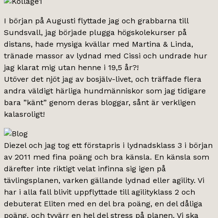
I början på Augusti flyttade jag och grabbarna till
Sundsvall, jag började plugga högskolekurser på
distans, hade mysiga kvällar med Martina & Linda,
tränade massor av lydnad med Cissi och undrade hur
jag klarat mig utan henne i 19,5 år?!
Utöver det njöt jag av bosjälv-livet, och träffade flera
andra väldigt härliga hundmänniskor som jag tidigare
bara ”känt” genom deras bloggar, sånt är verkligen
kalasroligt!
Diezel och jag tog ett förstapris i lydnadsklass 3 i början
av 2011 med fina poäng och bra känsla. En känsla som
därefter inte riktigt velat infinna sig igen på
tävlingsplanen, varken gällande lydnad eller agility. Vi
har i alla fall blivit uppflyttade till agilityklass 2 och
debuterat Eliten med en del bra poäng, en del dåliga
poäng, och tyvärr en hel del stress på planen. Vi ska