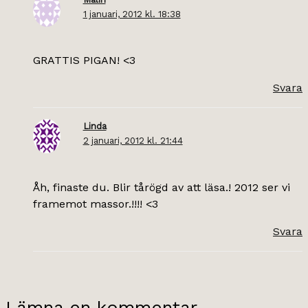
1 januari, 2012 kl. 18:38
GRATTIS PIGAN! <3
Svara
Linda
2 januari, 2012 kl. 21:44
Åh, finaste du. Blir tårögd av att läsa.! 2012 ser vi
framemot massor.!!!! <3
Svara
Lämna en kommentar