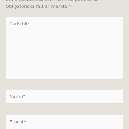
Obligatoriska fält är märkta
*
Skriv
här..
Namn*
E-
post*