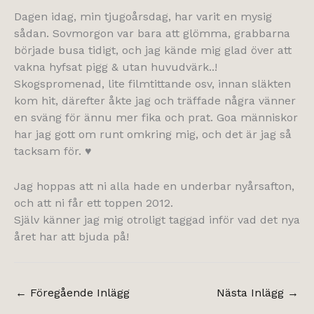
Dagen idag, min tjugoårsdag, har varit en mysig
sådan. Sovmorgon var bara att glömma, grabbarna
började busa tidigt, och jag kände mig glad över att
vakna hyfsat pigg & utan huvudvärk..!
Skogspromenad, lite filmtittande osv, innan släkten
kom hit, därefter åkte jag och träffade några vänner
en sväng för ännu mer fika och prat. Goa människor
har jag gott om runt omkring mig, och det är jag så
tacksam för. ♥
Jag hoppas att ni alla hade en underbar nyårsafton,
och att ni får ett toppen 2012.
Själv känner jag mig otroligt taggad inför vad det nya
året har att bjuda på!
←
Föregående Inlägg
Nästa Inlägg
→