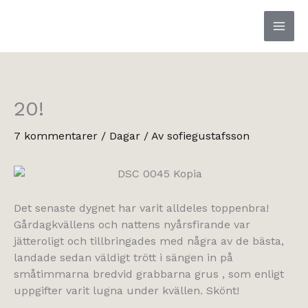
Hoppa
till
innehåll
20!
7 kommentarer
/
Dagar
/ Av
sofiegustafsson
Det senaste dygnet har varit alldeles toppenbra!
Gårdagkvällens och nattens nyårsfirande var
jätteroligt och tillbringades med några av de bästa,
landade sedan väldigt trött i sängen in på
småtimmarna bredvid grabbarna grus , som enligt
uppgifter varit lugna under kvällen. Skönt!