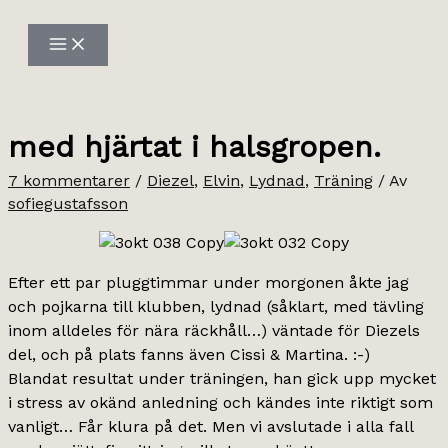
Hoppa
till
innehåll
med hjärtat i halsgropen.
7 kommentarer
/
Diezel
,
Elvin
,
Lydnad
,
Träning
/ Av
sofiegustafsson
Efter ett par pluggtimmar under morgonen åkte jag
och pojkarna till klubben, lydnad (såklart, med tävling
inom alldeles för nära räckhåll…) väntade för Diezels
del, och på plats fanns även Cissi & Martina. :-)
Blandat resultat under träningen, han gick upp mycket
i stress av okänd anledning och kändes inte riktigt som
vanligt… Får klura på det. Men vi avslutade i alla fall