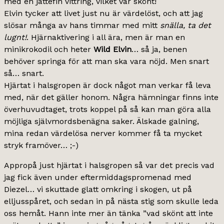
med en jättefin vittring, vilket var skönt!
Elvin tycker att livet just nu är värdelöst, och att jag
slösar många av hans timmar med mitt
snälla, ta det
lugnt!
. Hjärnaktivering i all ära, men är man en
minikrokodil och heter
Wild Elvin
… så ja, benen
behöver springa för att man ska vara nöjd. Men snart
så… snart.
Hjärtat i halsgropen är dock något man verkar få leva
med, när det gäller honom. Några hämningar finns inte
överhuvudtaget, trots koppel på så kan man göra alla
möjliga självmordsbenägna saker. Älskade galning,
mina redan värdelösa nerver kommer få ta mycket
stryk framöver… ;-)
Appropå just hjärtat i halsgropen så var det precis vad
jag fick även under eftermiddagspromenad med
Diezel… vi skuttade glatt omkring i skogen, ut på
elljusspåret, och sedan in på nästa stig som skulle leda
oss hemåt. Hann inte mer än tänka ”vad skönt att inte