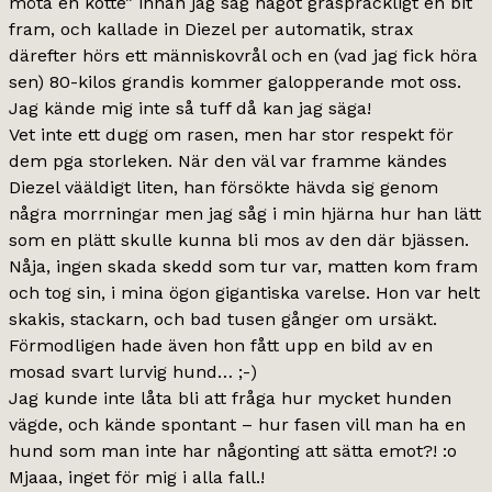
möta en kotte” innan jag såg något gråspräckligt en bit
fram, och kallade in Diezel per automatik, strax
därefter hörs ett människovrål och en (vad jag fick höra
sen) 80-kilos grandis kommer galopperande mot oss.
Jag kände mig inte så tuff då kan jag säga!
Vet inte ett dugg om rasen, men har stor respekt för
dem pga storleken. När den väl var framme kändes
Diezel vääldigt liten, han försökte hävda sig genom
några morrningar men jag såg i min hjärna hur han lätt
som en plätt skulle kunna bli mos av den där bjässen.
Nåja, ingen skada skedd som tur var, matten kom fram
och tog sin, i mina ögon gigantiska varelse. Hon var helt
skakis, stackarn, och bad tusen gånger om ursäkt.
Förmodligen hade även hon fått upp en bild av en
mosad svart lurvig hund… ;-)
Jag kunde inte låta bli att fråga hur mycket hunden
vägde, och kände spontant – hur fasen vill man ha en
hund som man inte har någonting att sätta emot?! :o
Mjaaa, inget för mig i alla fall.!