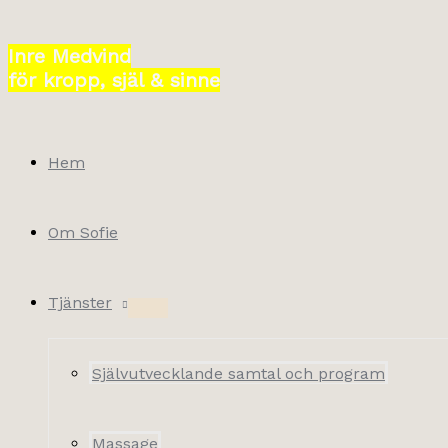
Hoppa
till
Inre Medvind
innehåll
för kropp, själ & sinne
Hem
Om Sofie
Tjänster
Självutvecklande samtal och program
Massage