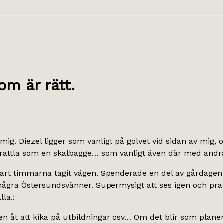
om är rätt.
mig. Diezel ligger som vanligt på golvet vid sidan av mig, 
 sprattla som en skalbagge… som vanligt även där med andra
art timmarna tagit vägen. Spenderade en del av gårdagen 
gra Östersundsvänner. Supermysigt att ses igen och prata
la.!
 åt att kika på utbildningar osv… Om det blir som planera