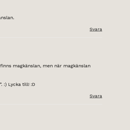
änslan.
Svara
st finns magkänslan, men när magkänslan
:) Lycka till! :D
Svara