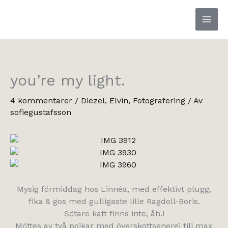
Hoppa
till
innehåll
you’re my light.
4 kommentarer
/
Diezel
,
Elvin
,
Fotografering
/ Av
sofiegustafsson
Mysig förmiddag hos Linnéa, med effektivt plugg,
fika & gos med gulligaste lille Ragdoll-Boris.
Sötare katt finns inte, åh.!
Möttes av två pojkar med överskottsenergi till max