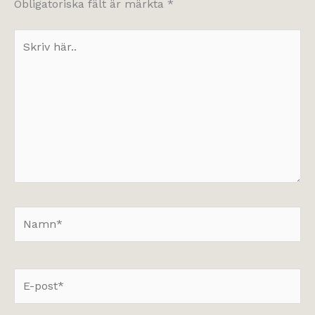
Obligatoriska fält är märkta
*
Skriv
här..
Namn*
E-
post*