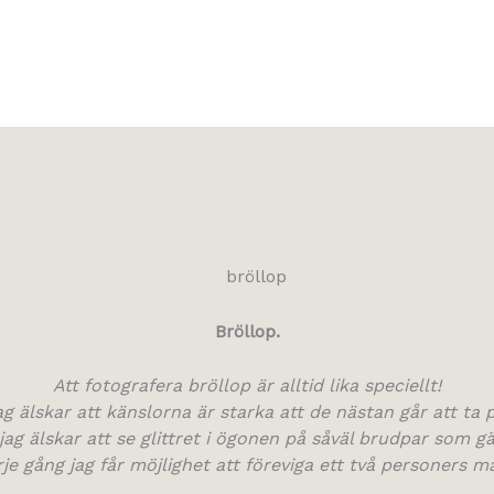
Bröllop.
Att fotografera bröllop är alltid lika speciellt!
ag älskar att känslorna är starka att de nästan går att ta p
jag älskar att se glittret i ögonen på såväl brudpar som gä
rje gång jag får möjlighet att föreviga ett två personers m