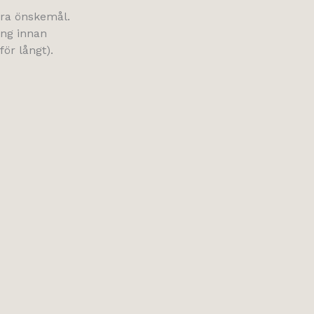
Era önskemål.
ing innan
för långt).