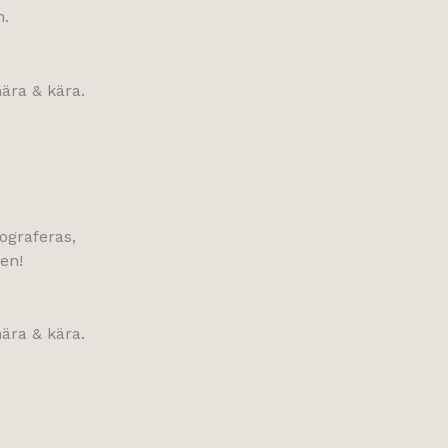
n.
nära & kära.
ograferas,
en!
nära & kära.