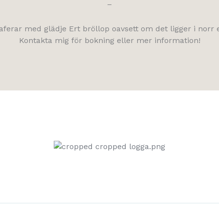
–
aferar med glädje Ert bröllop oavsett om det ligger i norr e
Kontakta mig för bokning eller mer information!