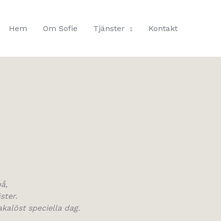
Hem
Om Sofie
Tjänster
Kontakt
å,
ster.
akalöst speciella dag.