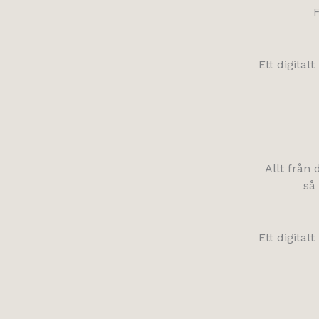
F
Ett digital
Allt från
så
Ett digital