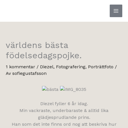
Hoppa
till
innehåll
världens bästa
födelsedagspojke.
1 kommentar
/
Diezel
,
Fotografering
,
Porträttfoto
/
Av
sofiegustafsson
Diezel fyller 6 år idag.
Min vackraste, underbaraste & alltid lika
glädjesprudlande prins.
Han som det inte finns ord nog att beskriva hur