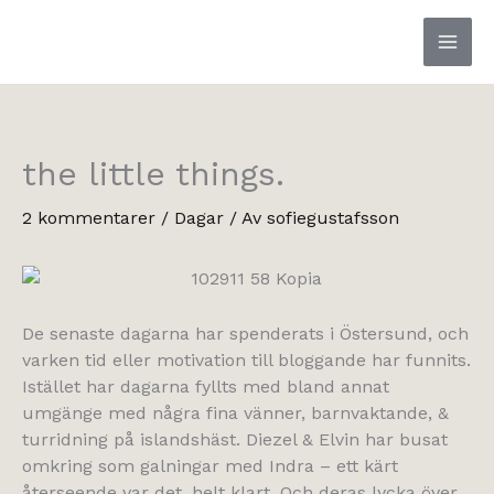
Hoppa
till
innehåll
the little things.
2 kommentarer
/
Dagar
/ Av
sofiegustafsson
De senaste dagarna har spenderats i Östersund, och
varken tid eller motivation till bloggande har funnits.
Istället har dagarna fyllts med bland annat
umgänge med några fina vänner, barnvaktande, &
turridning på islandshäst. Diezel & Elvin har busat
omkring som galningar med Indra – ett kärt
återseende var det, helt klart. Och deras lycka över