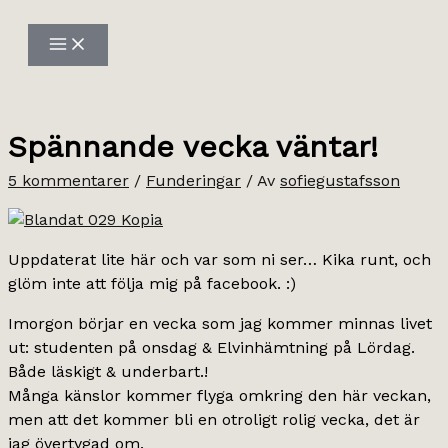
Hoppa
till
innehåll
Spännande vecka väntar!
5 kommentarer
/
Funderingar
/ Av
sofiegustafsson
Uppdaterat lite här och var som ni ser… Kika runt, och
glöm inte att följa mig på facebook. :)
Imorgon börjar en vecka som jag kommer minnas livet
ut: studenten på onsdag & Elvinhämtning på Lördag.
Både läskigt & underbart.!
Många känslor kommer flyga omkring den här veckan,
men att det kommer bli en otroligt rolig vecka, det är
jag övertygad om.