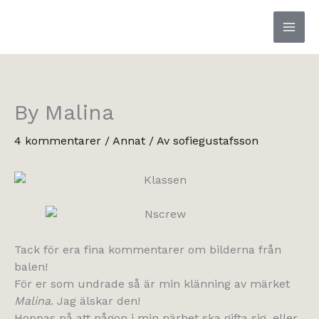
Hoppa
till
innehåll
By Malina
4 kommentarer
/
Annat
/ Av
sofiegustafsson
Tack för era fina kommentarer om bilderna från
balen!
För er som undrade så är min klänning av märket
Malina
. Jag älskar den!
Hoppas på att någon i min närhet ska gifta sig, eller