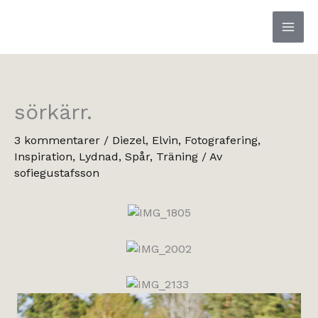
Hoppa
till
innehåll
sörkärr.
3 kommentarer
/
Diezel
,
Elvin
,
Fotografering
,
Inspiration
,
Lydnad
,
Spår
,
Träning
/ Av
sofiegustafsson