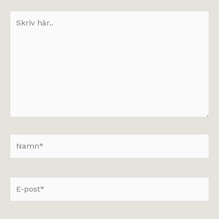
Skriv
här..
Namn*
E-
post*