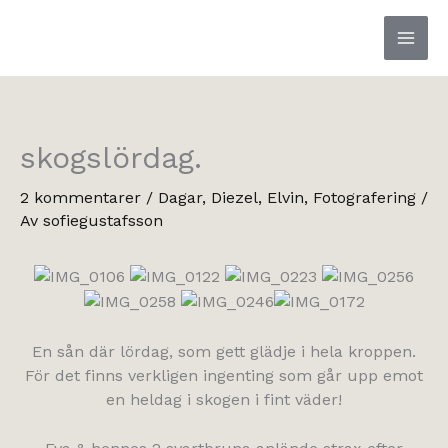
Hoppa
till
innehåll
skogslördag.
2 kommentarer
/
Dagar
,
Diezel
,
Elvin
,
Fotografering
/
Av
sofiegustafsson
En sån där lördag, som gett glädje i hela kroppen.
För det finns verkligen ingenting som går upp emot
en heldag i skogen i fint väder!