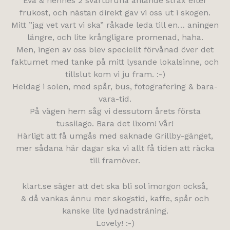
Eva & hennes 2 svartbruna anlände strax efter
frukost, och nästan direkt gav vi oss ut i skogen.
Mitt ”jag vet vart vi ska” råkade leda till en… aningen
längre, och lite krångligare promenad, haha.
Men, ingen av oss blev speciellt förvånad över det
faktumet med tanke på mitt lysande lokalsinne, och
tillslut kom vi ju fram. :-)
Heldag i solen, med spår, bus, fotografering & bara-
vara-tid.
På vägen hem såg vi dessutom årets första
tussilago. Bara det lixom! Vår!
Härligt att få umgås med saknade Grillby-gänget,
mer sådana här dagar ska vi allt få tiden att räcka
till framöver.
klart.se säger att det ska bli sol imorgon också,
& då vankas ännu mer skogstid, kaffe, spår och
kanske lite lydnadsträning.
Lovely! :-)