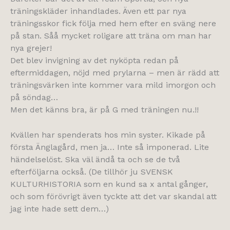
träningskläder inhandlades. Även ett par nya
träningsskor fick följa med hem efter en sväng nere
på stan. Såå mycket roligare att träna om man har
nya grejer!
Det blev invigning av det nyköpta redan på
eftermiddagen, nöjd med prylarna – men är rädd att
träningsvärken inte kommer vara mild imorgon och
på söndag…
Men det känns bra, är på G med träningen nu.!!
Kvällen har spenderats hos min syster. Kikade på
första Änglagård, men ja… Inte så imponerad. Lite
händelselöst. Ska väl ändå ta och se de två
efterföljarna också. (De tillhör ju SVENSK
KULTURHISTORIA som en kund sa x antal gånger,
och som förövrigt även tyckte att det var skandal att
jag inte hade sett dem…)