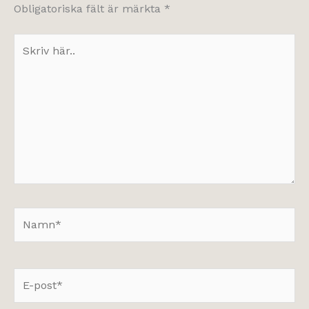
Obligatoriska fält är märkta
*
Skriv
här..
Namn*
E-
post*