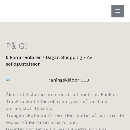
Hoppa
till
innehåll
På G!
6 kommentarer
/
Dagar
,
Shopping
/ Av
sofiegustafsson
Åkte in till stan imorse för att inhandla ett Back on
Track täcke till Diezel, men tyvärr så var hans
storlek slut. Typiskt.!
Troligen skulle de få hem fler i slutet på kommande
vecka. Håller tummarna för det.
Därefter bar det av till Team Sportia, och nya