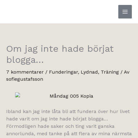
Hoppa
till
innehåll
Om jag inte hade börjat
blogga…
7 kommentarer
/
Funderingar
,
Lydnad
,
Träning
/ Av
sofiegustafsson
Ibland kan jag inte låta bli att fundera över hur livet
hade varit om jag inte hade börjat blogga…
Förmodligen hade saker och ting varit ganska
annorlunda, med tanke på att flera av mina närmsta