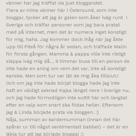
vänner har jag träffat via just bloggandet.
Flera av mina vänner här i Östersund, som inte
bloggar, tycker att jag är galen som åker iväg runt i
Sverige och träffar personer som jag bara pratat
med på internet, men det är numera inget konstigt
för mig, haha. Jag kommer dock ihåg när jag åkte
upp till Piteå för några år sedan, och träffade Malin
för första gången. Mamma & pappa ville inte riktigt
släppa iväg mig då… 9 timmar buss till en person de
inte hade en aning om vem det var, inte så konstigt
kanske. Men som tur var lät de mig åka tillslut.!
Och om jag inte hade börjat blogga hade jag inte
haft en väldigt saknad Kajsa längst nere i Sverige nu,
och jag hade förmodligen inte suttit här och längtat
efter en valp som snart ska födas heller. Eftersom
jag & Linda började prata via bloggen. :)
Nåja, summan av kardemumman (innan det här
spårar ur till något sentimentalt babbel) – det är en
jäkla tur att jag började blogga! :)