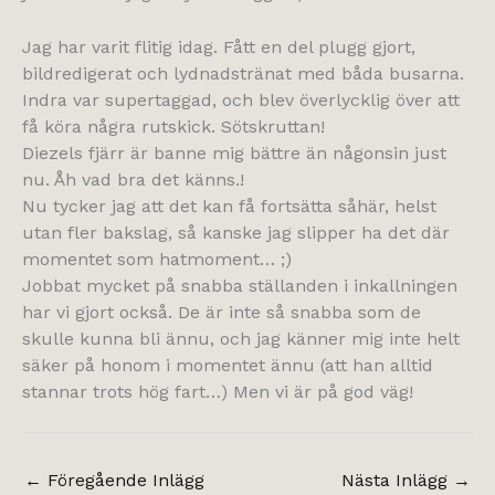
Jag har varit flitig idag. Fått en del plugg gjort,
bildredigerat och lydnadstränat med båda busarna.
Indra var supertaggad, och blev överlycklig över att
få köra några rutskick. Sötskruttan!
Diezels fjärr är banne mig bättre än någonsin just
nu. Åh vad bra det känns.!
Nu tycker jag att det kan få fortsätta såhär, helst
utan fler bakslag, så kanske jag slipper ha det där
momentet som hatmoment… ;)
Jobbat mycket på snabba ställanden i inkallningen
har vi gjort också. De är inte så snabba som de
skulle kunna bli ännu, och jag känner mig inte helt
säker på honom i momentet ännu (att han alltid
stannar trots hög fart…) Men vi är på god väg!
←
Föregående Inlägg
Nästa Inlägg
→