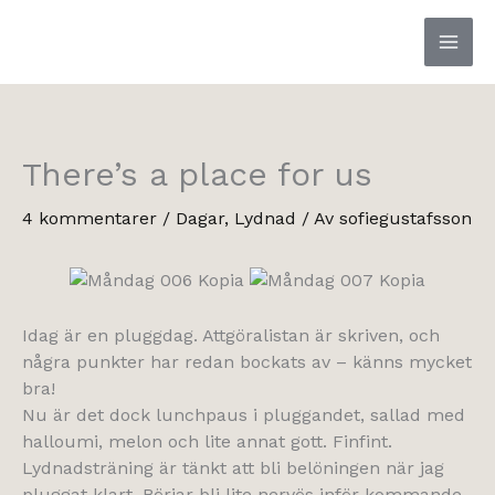
Hoppa
till
innehåll
There’s a place for us
4 kommentarer
/
Dagar
,
Lydnad
/ Av
sofiegustafsson
Idag är en pluggdag. Attgöralistan är skriven, och
några punkter har redan bockats av – känns mycket
bra!
Nu är det dock lunchpaus i pluggandet, sallad med
halloumi, melon och lite annat gott. Finfint.
Lydnadsträning är tänkt att bli belöningen när jag
pluggat klart. Börjar bli lite nervös inför kommande