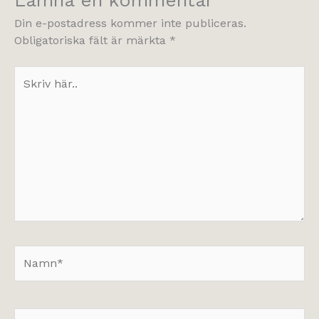
Lämna en kommentar
Din e-postadress kommer inte publiceras.
Obligatoriska fält är märkta
*
Skriv
här..
Namn*
E-