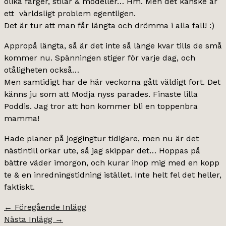
olika färger, stilar & modeller… Hm. Men det kanske är
ett världsligt problem egentligen.
Det är tur att man får längta och drömma i alla fall! :)
Appropå längta, så är det inte så länge kvar tills de små
kommer nu. Spänningen stiger för varje dag, och
otåligheten också…
Men samtidigt har de här veckorna gått väldigt fort. Det
känns ju som att Modja nyss parades. Finaste lilla
Poddis. Jag tror att hon kommer bli en toppenbra
mamma!
Hade planer på joggingtur tidigare, men nu är det
nästintill orkar ute, så jag skippar det… Hoppas på
bättre väder imorgon, och kurar ihop mig med en kopp
te & en inredningstidning istället. Inte helt fel det heller,
faktiskt.
←
Föregående Inlägg
Nästa Inlägg
→