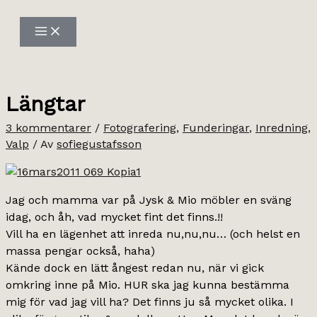
Hoppa
till
innehåll
Längtar
3 kommentarer
/
Fotografering
,
Funderingar
,
Inredning
,
Valp
/ Av
sofiegustafsson
Jag och mamma var på Jysk & Mio möbler en sväng
idag, och åh, vad mycket fint det finns.!!
Vill ha en lägenhet att inreda nu,nu,nu… (och helst en
massa pengar också, haha)
Kände dock en lätt ångest redan nu, när vi gick
omkring inne på Mio. HUR ska jag kunna bestämma
mig för vad jag vill ha? Det finns ju så mycket olika. I