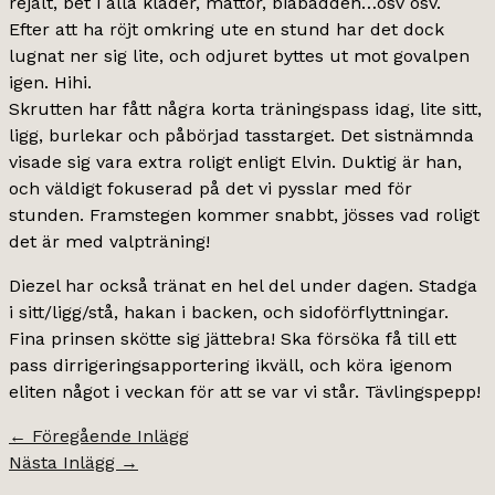
rejält, bet i alla kläder, mattor, biabädden…osv osv.
Efter att ha röjt omkring ute en stund har det dock
lugnat ner sig lite, och odjuret byttes ut mot govalpen
igen. Hihi.
Skrutten har fått några korta träningspass idag, lite sitt,
ligg, burlekar och påbörjad tasstarget. Det sistnämnda
visade sig vara extra roligt enligt Elvin. Duktig är han,
och väldigt fokuserad på det vi pysslar med för
stunden. Framstegen kommer snabbt, jösses vad roligt
det är med valpträning!
Diezel har också tränat en hel del under dagen. Stadga
i sitt/ligg/stå, hakan i backen, och sidoförflyttningar.
Fina prinsen skötte sig jättebra! Ska försöka få till ett
pass dirrigeringsapportering ikväll, och köra igenom
eliten något i veckan för att se var vi står. Tävlingspepp!
←
Föregående Inlägg
Nästa Inlägg
→