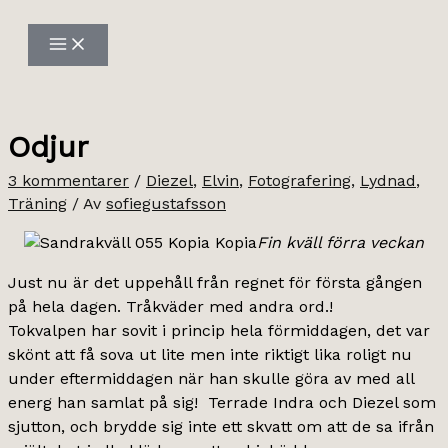
Hoppa
till
innehåll
Odjur
3 kommentarer
/
Diezel
,
Elvin
,
Fotografering
,
Lydnad
,
Träning
/ Av
sofiegustafsson
Fin kväll förra veckan
Just nu är det uppehåll från regnet för första gången
på hela dagen. Tråkväder med andra ord.!
Tokvalpen har sovit i princip hela förmiddagen, det var
skönt att få sova ut lite men inte riktigt lika roligt nu
under eftermiddagen när han skulle göra av med all
energ han samlat på sig! Terrade Indra och Diezel som
sjutton, och brydde sig inte ett skvatt om att de sa ifrån