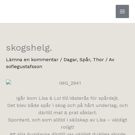
Hoppa
till
innehåll
skogshelg.
Lämna en kommentar
/
Dagar
,
Spår
,
Thor
/ Av
sofiegustafsson
Igår kom Lisa & Loi till Västerås för spårdejt.
Det blev både spår i skog och på hårt underlag, och
därtill mat & prat såklart.
Spontant, och som alltid i sällskap av Lisa – väldigt
roligt!
Att alla hundarna därtill var väldigt duktiga gjorde