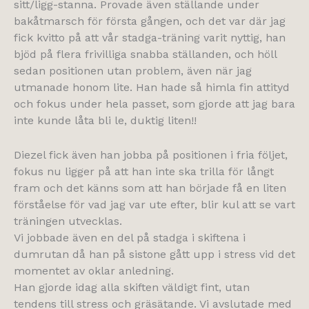
sitt/ligg-stanna. Provade även ställande under
bakåtmarsch för första gången, och det var där jag
fick kvitto på att vår stadga-träning varit nyttig, han
bjöd på flera frivilliga snabba ställanden, och höll
sedan positionen utan problem, även när jag
utmanade honom lite. Han hade så himla fin attityd
och fokus under hela passet, som gjorde att jag bara
inte kunde låta bli le, duktig liten!!
Diezel fick även han jobba på positionen i fria följet,
fokus nu ligger på att han inte ska trilla för långt
fram och det känns som att han började få en liten
förståelse för vad jag var ute efter, blir kul att se vart
träningen utvecklas.
Vi jobbade även en del på stadga i skiftena i
dumrutan då han på sistone gått upp i stress vid det
momentet av oklar anledning.
Han gjorde idag alla skiften väldigt fint, utan
tendens till stress och gräsätande. Vi avslutade med