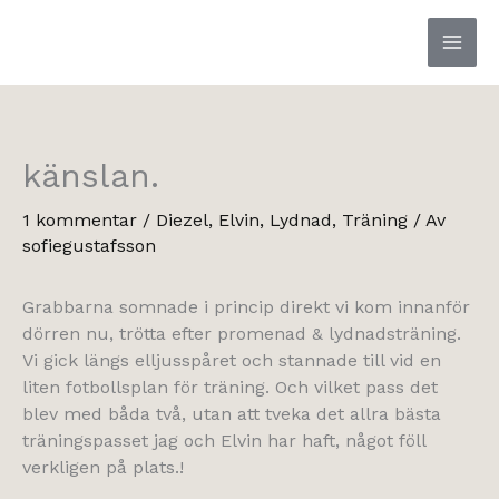
Hoppa
till
innehåll
känslan.
1 kommentar
/
Diezel
,
Elvin
,
Lydnad
,
Träning
/ Av
sofiegustafsson
Grabbarna somnade i princip direkt vi kom innanför
dörren nu, trötta efter promenad & lydnadsträning.
Vi gick längs elljusspåret och stannade till vid en
liten fotbollsplan för träning. Och vilket pass det
blev med båda två, utan att tveka det allra bästa
träningspasset jag och Elvin har haft, något föll
verkligen på plats.!