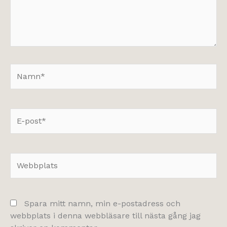
Namn*
E-
post*
Webbplats
Spara mitt namn, min e-postadress och
webbplats i denna webbläsare till nästa gång jag