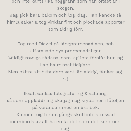
och inte känts lika noggrann som han oftast är i
skogen.
Jag gick bara bakom och log idag. Han kändes så
himla säker & tog vinklar fint och plockade apporter
som aldrig förr.
Tog med Diezel på långpromenad sen, och
utforskade nya promenadstigar.
Väldigt mysiga sådana, som jag inte förstår hur jag
kan ha missat tidigare.
Men bättre att hitta dem sent, än aldrig, tänker jag.
:-)
Ikväll vankas fotografering & vallning,
så som uppladdning ska jag nog krypa ner i fåtöljen
på verandan med en bra bok.
Känner mig för en gångs skull inte stressad
inombords av att ha en ta-det-som-det-kommer-
dag.