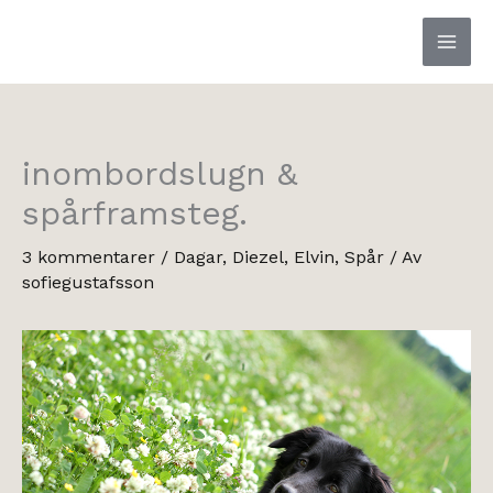
Hoppa
till
innehåll
inombordslugn &
spårframsteg.
3 kommentarer
/
Dagar
,
Diezel
,
Elvin
,
Spår
/ Av
sofiegustafsson