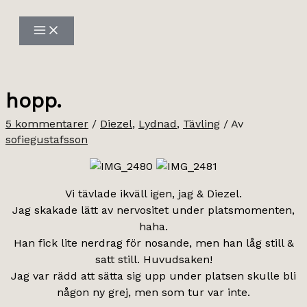
Hoppa
till
innehåll
hopp.
5 kommentarer
/
Diezel
,
Lydnad
,
Tävling
/ Av
sofiegustafsson
Vi tävlade ikväll igen, jag & Diezel.
Jag skakade lätt av nervositet under platsmomenten,
haha.
Han fick lite nerdrag för nosande, men han låg still &
satt still. Huvudsaken!
Jag var rädd att sätta sig upp under platsen skulle bli
någon ny grej, men som tur var inte.