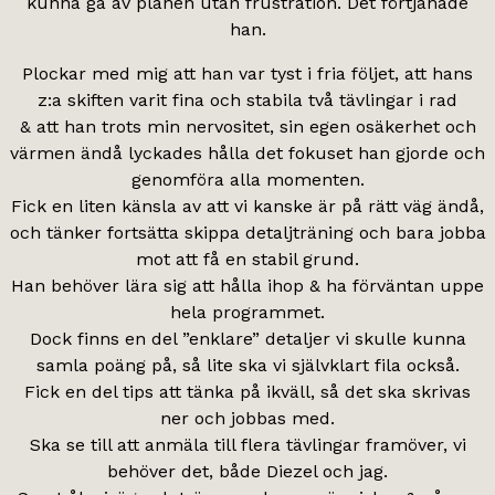
kunna gå av planen utan frustration. Det förtjänade
han.
Plockar med mig att han var tyst i fria följet, att hans
z:a skiften varit fina och stabila två tävlingar i rad
& att han trots min nervositet, sin egen osäkerhet och
värmen ändå lyckades hålla det fokuset han gjorde och
genomföra alla momenten.
Fick en liten känsla av att vi kanske är på rätt väg ändå,
och tänker fortsätta skippa detaljträning och bara jobba
mot att få en stabil grund.
Han behöver lära sig att hålla ihop & ha förväntan uppe
hela programmet.
Dock finns en del ”enklare” detaljer vi skulle kunna
samla poäng på, så lite ska vi självklart fila också.
Fick en del tips att tänka på ikväll, så det ska skrivas
ner och jobbas med.
Ska se till att anmäla till flera tävlingar framöver, vi
behöver det, både Diezel och jag.