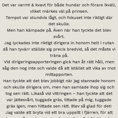
Det var varmt & kvavt för både hundar och förare ikväll,
vilket märkes väl på prinsen.
Tempot var stundvis lågt, och fokuset inte riktigt där
det skulle.
Men han kämpade på. Även när han tyckte det blev
svårt.
Jag lyckades inte riktigt dirigera in honom helt i rutan
då han tyvärr ställde sig precis bredvid, så det måste vi
träna på.
Vid dirigeringsapporteringen gick han åt rätt håll, men
såg den nog inte och valde då att istället att vika av mot
mittapporten.
Han tyckte att det blev jobbigt när jag stannade honom
och skulle dirigera om, men han samlade ihop sig och
tog sen rätt. Likaså vid vittringen – han tyckte att det
var jättesvårt, tuggade gräs, tittade på mig, tuggade
gräs igen, men hittade sen rätt. Blev så glad för det!
Jag valde att bryta vid ett bra uppsitt i fjärren, för att