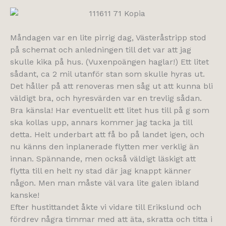
Måndagen var en lite pirrig dag, Västeråstripp stod
på schemat och anledningen till det var att jag
skulle kika på hus. (Vuxenpoängen haglar!) Ett litet
sådant, ca 2 mil utanför stan som skulle hyras ut.
Det håller på att renoveras men såg ut att kunna bli
väldigt bra, och hyresvärden var en trevlig sådan.
Bra känsla! Har eventuellt ett litet hus till på g som
ska kollas upp, annars kommer jag tacka ja till
detta. Helt underbart att få bo på landet igen, och
nu känns den inplanerade flytten mer verklig än
innan. Spännande, men också väldigt läskigt att
flytta till en helt ny stad där jag knappt känner
någon. Men man måste väl vara lite galen ibland
kanske!
Efter hustittandet åkte vi vidare till Erikslund och
fördrev några timmar med att äta, skratta och titta i