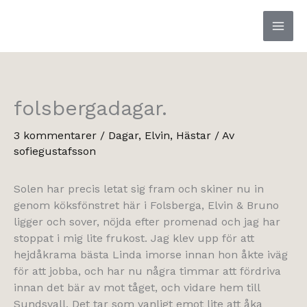
Hoppa
till
innehåll
folsbergadagar.
3 kommentarer
/
Dagar
,
Elvin
,
Hästar
/ Av
sofiegustafsson
Solen har precis letat sig fram och skiner nu in
genom köksfönstret här i Folsberga, Elvin & Bruno
ligger och sover, nöjda efter promenad och jag har
stoppat i mig lite frukost. Jag klev upp för att
hejdåkrama bästa Linda imorse innan hon åkte iväg
för att jobba, och har nu några timmar att fördriva
innan det bär av mot tåget, och vidare hem till
Sundsvall. Det tar som vanligt emot lite att åka