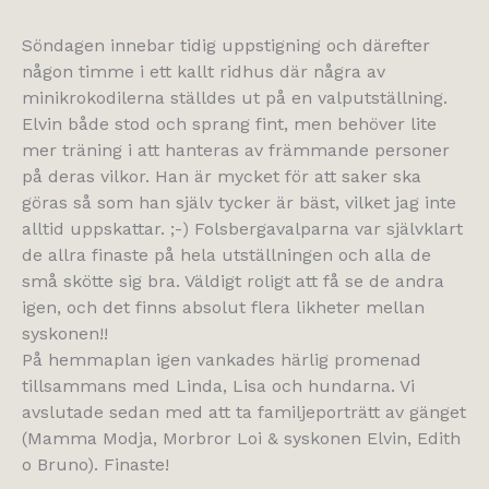
Söndagen innebar tidig uppstigning och därefter
någon timme i ett kallt ridhus där några av
minikrokodilerna ställdes ut på en valputställning.
Elvin både stod och sprang fint, men behöver lite
mer träning i att hanteras av främmande personer
på deras vilkor. Han är mycket för att saker ska
göras så som han själv tycker är bäst, vilket jag inte
alltid uppskattar. ;-) Folsbergavalparna var självklart
de allra finaste på hela utställningen och alla de
små skötte sig bra. Väldigt roligt att få se de andra
igen, och det finns absolut flera likheter mellan
syskonen!!
På hemmaplan igen vankades härlig promenad
tillsammans med Linda, Lisa och hundarna. Vi
avslutade sedan med att ta familjeporträtt av gänget
(Mamma Modja, Morbror Loi & syskonen Elvin, Edith
o Bruno). Finaste!