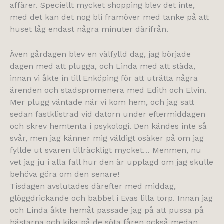
affärer. Speciellt mycket shopping blev det inte,
med det kan det nog bli framöver med tanke på att
huset låg endast några minuter därifrån.
Även gårdagen blev en välfylld dag, jag började
dagen med att plugga, och Linda med att städa,
innan vi åkte in till Enköping för att uträtta några
ärenden och stadspromenera med Edith och Elvin.
Mer plugg väntade när vi kom hem, och jag satt
sedan fastklistrad vid datorn under eftermiddagen
och skrev hemtenta i psykologi. Den kändes inte så
svår, men jag känner mig väldigt osäker på om jag
fyllde ut svaren tillräckligt mycket… Menmen, nu
vet jag ju i alla fall hur den är upplagd om jag skulle
behöva göra om den senare!
Tisdagen avslutades därefter med middag,
glöggdrickande och babbel i Evas lilla torp. Innan jag
och Linda åkte hemåt passade jag på att pussa på
hästarna och kika på de söta fåren också medan