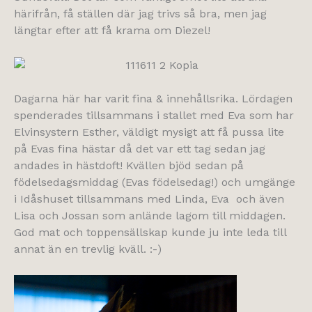
härifrån, få ställen där jag trivs så bra, men jag
längtar efter att få krama om Diezel!
Dagarna här har varit fina & innehållsrika. Lördagen
spenderades tillsammans i stallet med Eva som har
Elvinsystern Esther, väldigt mysigt att få pussa lite
på Evas fina hästar då det var ett tag sedan jag
andades in hästdoft! Kvällen bjöd sedan på
födelsedagsmiddag (Evas födelsedag!) och umgänge
i Idåshuset tillsammans med Linda, Eva och även
Lisa och Jossan som anlände lagom till middagen.
God mat och toppensällskap kunde ju inte leda till
annat än en trevlig kväll. :-)