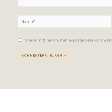
Namn*
Spara mitt namn, min e-postadress och webbp