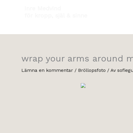
Hoppa
Inre Medvind
till
för kropp, själ & sinne
innehåll
wrap your arms around m
Lämna en kommentar
/
Bröllopsfoto
/ Av
sofieg