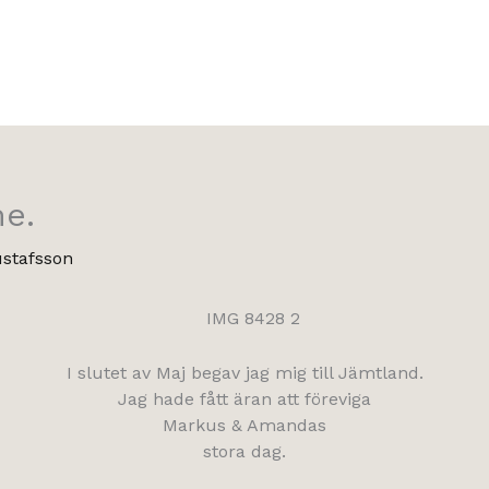
e.
ustafsson
I slutet av Maj begav jag mig till Jämtland.
Jag hade fått äran att föreviga
Markus & Amandas
stora dag.