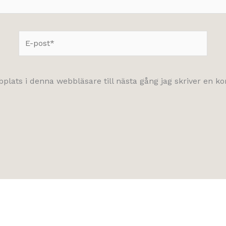
E-
post*
lats i denna webbläsare till nästa gång jag skriver en 