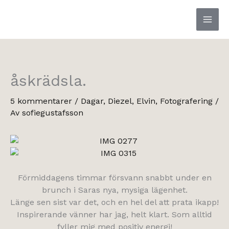
Hoppa
till
innehåll
åskrädsla.
5 kommentarer
/
Dagar
,
Diezel
,
Elvin
,
Fotografering
/
Av
sofiegustafsson
Förmiddagens timmar försvann snabbt under en
brunch i Saras nya, mysiga lägenhet.
Länge sen sist var det, och en hel del att prata ikapp!
Inspirerande vänner har jag, helt klart. Som alltid
fyller mig med positiv energi!