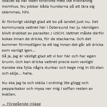
Istället så har tiden fördrivits med lite trixträning
inomhus. Nu jobbar båda hundarna på att lära sig
skämmas, hihi.
Är förövrigt väldigt glad att bo på landet just nu. Det
kommunala vattnet här i Östersund har ju nämligen
blivit drabbat av parasiter..! USCH. Vattnet måste därför
kokas innan de dricks, för de stackarna. Och det
kommer förmodligen ta ett tag innan det går att dricka
som vanligt igen…
Så ja, jag är väldigt glad att vi bor här och har egen
brunn. Och kan dricka vattnet precis som vanligt!
Kanske ska fylla några dunkar och bege mig in till stan
och sälja… haha.
Nu ska jag ta och ställa i ordning lite glögg och
pepparkakor och mysa ner mig i soffan resten av
kvällen.
←
Föregående Inlägg