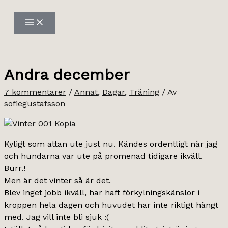
Hoppa
till
innehåll
Andra december
7 kommentarer
/
Annat
,
Dagar
,
Träning
/ Av
sofiegustafsson
Kyligt som attan ute just nu. Kändes ordentligt när jag
och hundarna var ute på promenad tidigare ikväll.
Burr.!
Men är det vinter så är det.
Blev inget jobb ikväll, har haft förkylningskänslor i
kroppen hela dagen och huvudet har inte riktigt hängt
med. Jag vill inte bli sjuk :(