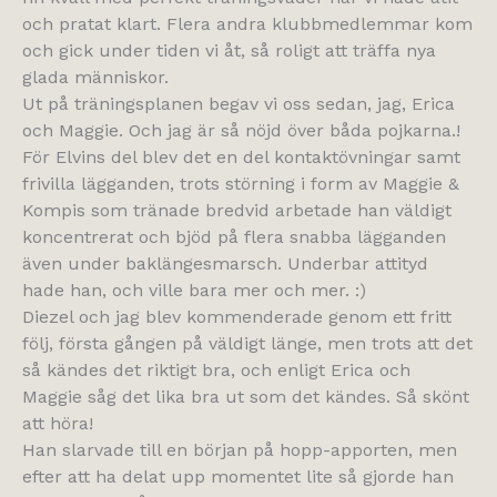
och pratat klart. Flera andra klubbmedlemmar kom
och gick under tiden vi åt, så roligt att träffa nya
glada människor.
Ut på träningsplanen begav vi oss sedan, jag, Erica
och Maggie. Och jag är så nöjd över båda pojkarna.!
För Elvins del blev det en del kontaktövningar samt
frivilla lägganden, trots störning i form av Maggie &
Kompis som tränade bredvid arbetade han väldigt
koncentrerat och bjöd på flera snabba lägganden
även under baklängesmarsch. Underbar attityd
hade han, och ville bara mer och mer. :)
Diezel och jag blev kommenderade genom ett fritt
följ, första gången på väldigt länge, men trots att det
så kändes det riktigt bra, och enligt Erica och
Maggie såg det lika bra ut som det kändes. Så skönt
att höra!
Han slarvade till en början på hopp-apporten, men
efter att ha delat upp momentet lite så gjorde han