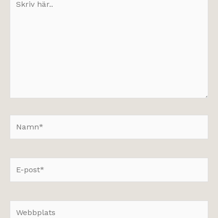
här..
Namn*
E-
post*
Webbplats