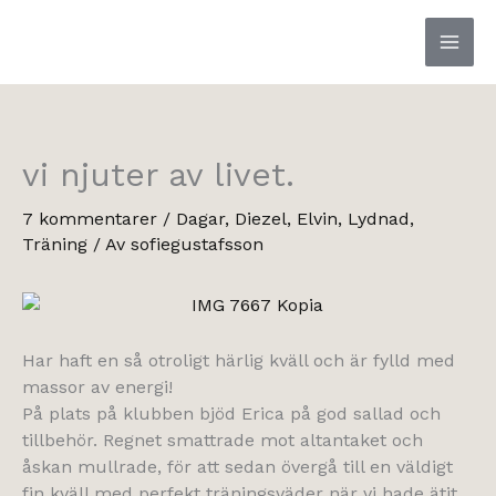
Hoppa
till
innehåll
vi njuter av livet.
7 kommentarer
/
Dagar
,
Diezel
,
Elvin
,
Lydnad
,
Träning
/ Av
sofiegustafsson
Har haft en så otroligt härlig kväll och är fylld med
massor av energi!
På plats på klubben bjöd Erica på god sallad och
tillbehör. Regnet smattrade mot altantaket och
åskan mullrade, för att sedan övergå till en väldigt
fin kväll med perfekt träningsväder när vi hade ätit