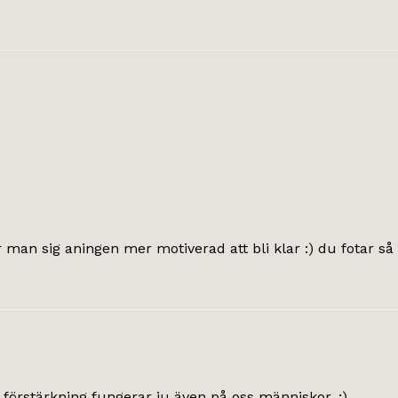
man sig aningen mer motiverad att bli klar :) du fotar så sj
förstärkning fungerar ju även på oss människor. ;)