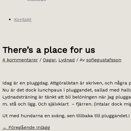
Kontakt
There’s a place for us
4 kommentarer
/
Dagar
,
Lydnad
/ Av
sofiegustafsson
Idag är en pluggdag. Attgöralistan är skriven, och några
Nu är det dock lunchpaus i pluggandet, sallad med hallou
Lydnadsträning är tänkt att bli belöningen när jag pluggat
m. stå och ligg. Och självklart – fjärren. (intalar dock 
Ut med hundarna en sväng, sen tillbaka till pluggandet.!
←
Föregående Inlägg