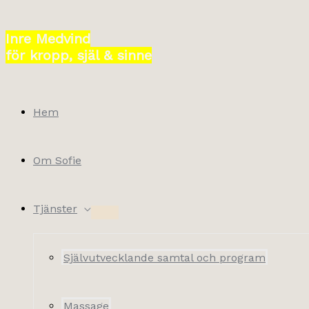
Hoppa
till
Inre Medvind
innehåll
för kropp, själ & sinne
Hem
Om Sofie
Tjänster
Självutvecklande samtal och program
Massage