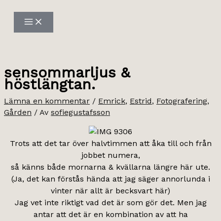
Hoppa
till
innehåll
sensommarljus &
höstlängtan.
Lämna en kommentar
/
Emrick
,
Estrid
,
Fotografering
,
Gården
/ Av
sofiegustafsson
Trots att det tar över halvtimmen att åka till och från
jobbet numera,
så känns både mornarna & kvällarna längre här ute.
(Ja, det kan förstås hända att jag säger annorlunda i
vinter när allt är becksvart här)
Jag vet inte riktigt vad det är som gör det. Men jag
antar att det är en kombination av att ha