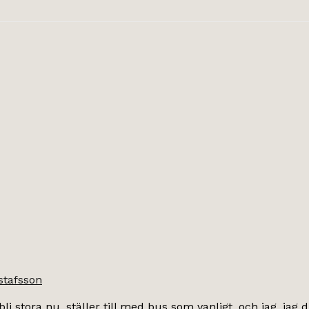
stafsson
 stora nu, ställer till med bus som vanligt, och jag, jag dr