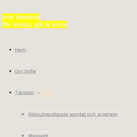
Hoppa
till
Inre Medvind
innehåll
för kropp, själ & sinne
Hem
Om Sofie
Tjänster
Självutvecklande samtal och program
Massage