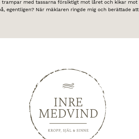
an trampar med tassarna försiktigt mot låret och kikar mot
på, egentligen? När mäklaren ringde mig och berättade att