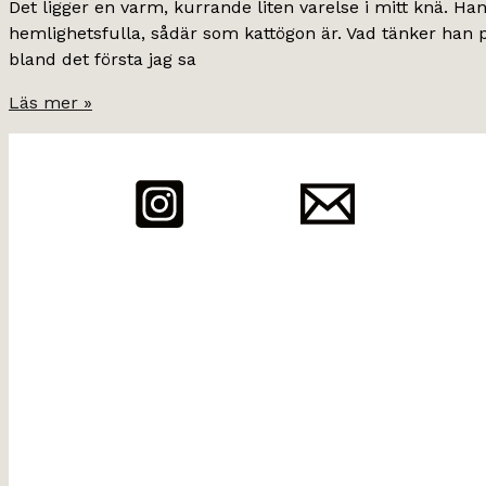
Det ligger en varm, kurrande liten varelse i mitt knä. H
hemlighetsfulla, sådär som kattögon är. Vad tänker han 
bland det första jag sa
så
Läs mer »
blev
vi
äntligen
med
kattvalp.