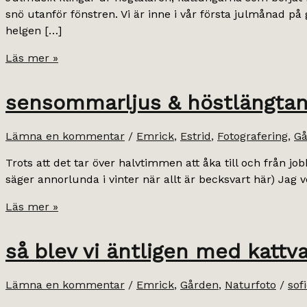
snö utanför fönstren. Vi är inne i vår första julmånad p
helgen […]
julkänslor.
Läs mer »
sensommarljus & höstlängtan
Lämna en kommentar
/
Emrick
,
Estrid
,
Fotografering
,
Gå
Trots att det tar över halvtimmen att åka till och från j
säger annorlunda i vinter när allt är becksvart här) Jag v
sensommarljus
Läs mer »
&
höstlängtan.
så blev vi äntligen med kattva
Lämna en kommentar
/
Emrick
,
Gården
,
Naturfoto
/
sof