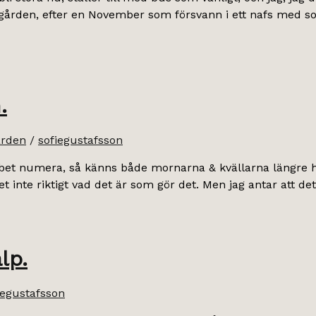
å gården, efter en November som försvann i ett nafs med s
.
rden
/
sofiegustafsson
obbet numera, så känns både mornarna & kvällarna längre hä
et inte riktigt vad det är som gör det. Men jag antar att d
lp.
iegustafsson