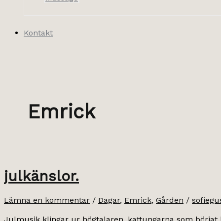
Kontakt
Emrick
julkänslor.
Lämna en kommentar
/
Dagar
,
Emrick
,
Gården
/
sofiegu
Julmusik klingar ur högtalaren, kattungarna som börjat bli