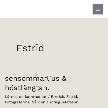
Hoppa
till
innehåll
Estrid
sensommarljus &
höstlängtan.
Lämna en kommentar
/
Emrick
,
Estrid
,
Fotografering
,
Gården
/
sofiegustafsson