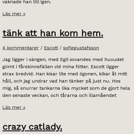
vaknade han till igen.
omtumlande.
Läs mer »
tänk att han kom hem.
4 kommentarer
/
Escott
/
sofiegustafsson
Jag ligger i sängen, med Egil sovandes med huvudet
gömt i fårskinnsfällen vid mina fötter. Escott ligger
strax bredvid. Han kisar lite med ögonen, kikar åt mitt
håll, och jag undrar vad han tänker på just nu. Hos
mig, så snurrar tankarna lika mycket som de gjort hela
den senaste veckan, och tårarna och illamåendet
tänk
Läs mer »
att
han
crazy catlady.
kom