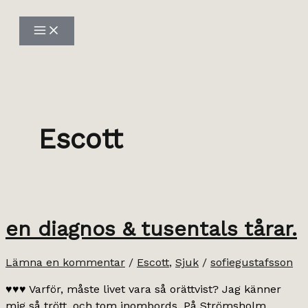
Hoppa
till
innehåll
Escott
en diagnos & tusentals tårar.
Lämna en kommentar
/
Escott
,
Sjuk
/
sofiegustafsson
♥♥♥ Varför, måste livet vara så orättvist? Jag känner
mig så trött, och tom inombords. På Strömsholm