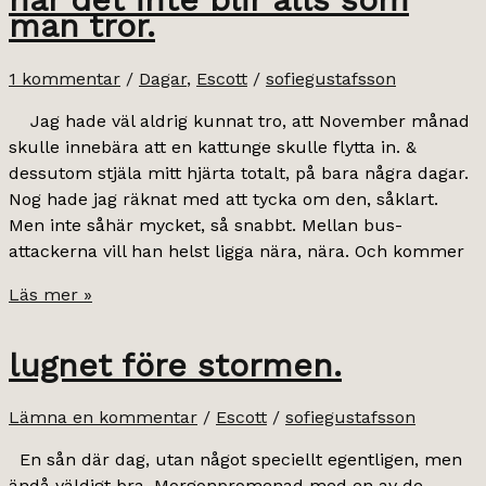
man tror.
1 kommentar
/
Dagar
,
Escott
/
sofiegustafsson
Jag hade väl aldrig kunnat tro, att November månad
skulle innebära att en kattunge skulle flytta in. &
dessutom stjäla mitt hjärta totalt, på bara några dagar.
Nog hade jag räknat med att tycka om den, såklart.
Men inte såhär mycket, så snabbt. Mellan bus-
attackerna vill han helst ligga nära, nära. Och kommer
när
Läs mer »
det
inte
lugnet före stormen.
blir
alls
Lämna en kommentar
/
Escott
/
sofiegustafsson
som
man
En sån där dag, utan något speciellt egentligen, men
tror.
ändå väldigt bra. Morgonpromenad med en av de