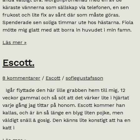
käraste vännerna som sällskap via telefonen, en sen
frukost och lite fix av sånt där som måste göras.
Spenderade sen soliga timmar ute hos hästarna. Fiola
mötte mig glatt med att borra in huvudet i min famn.
lugnet
Läs mer »
före
stormen.
Escott.
8 kommentarer
/
Escott
/
sofiegustafsson
Igår flyttade den här lille grabben hem till mig, 12
veckor gammal och så söt att det värker lite i hjärtat
varje gång jag tittar på honom. Escott kommer han
kallas, och är än så länge en blyg liten pojke, men
väldigt snäll & gosig. Den känns lite konstigt att ha en
katt i
Escott.