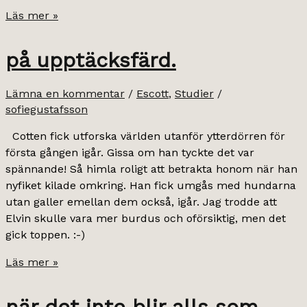
cottekatten.
Läs mer »
på upptäcksfärd.
Lämna en kommentar
/
Escott
,
Studier
/
sofiegustafsson
Cotten fick utforska världen utanför ytterdörren för
första gången igår. Gissa om han tyckte det var
spännande! Så himla roligt att betrakta honom när han
nyfiket kilade omkring. Han fick umgås med hundarna
utan galler emellan dem också, igår. Jag trodde att
Elvin skulle vara mer burdus och oförsiktig, men det
gick toppen. :-)
på
Läs mer »
upptäcksfärd.
när det inte blir alls som