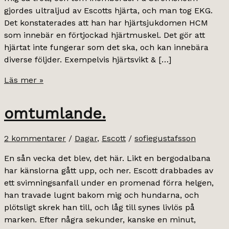
gjordes ultraljud av Escotts hjärta, och man tog EKG.
Det konstaterades att han har hjärtsjukdomen HCM
som innebär en förtjockad hjärtmuskel. Det gör att
hjärtat inte fungerar som det ska, och kan innebära
diverse följder. Exempelvis hjärtsvikt & […]
en
Läs mer »
diagnos
&
omtumlande.
tusentals
tårar.
2 kommentarer
/
Dagar
,
Escott
/
sofiegustafsson
En sån vecka det blev, det här. Likt en bergodalbana
har känslorna gått upp, och ner. Escott drabbades av
ett svimningsanfall under en promenad förra helgen,
han travade lugnt bakom mig och hundarna, och
plötsligt skrek han till, och låg till synes livlös på
marken. Efter några sekunder, kanske en minut,