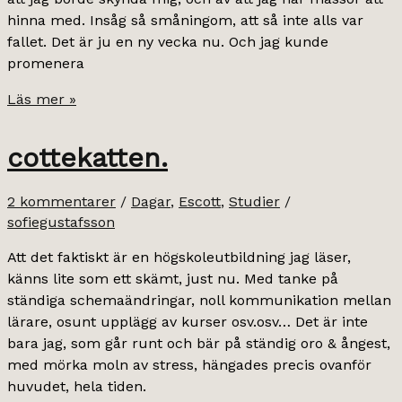
hinna med. Insåg så småningom, att så inte alls var
fallet. Det är ju en ny vecka nu. Och jag kunde
promenera
måndag
Läs mer »
&
finaste
cottekatten.
katten.
2 kommentarer
/
Dagar
,
Escott
,
Studier
/
sofiegustafsson
Att det faktiskt är en högskoleutbildning jag läser,
känns lite som ett skämt, just nu. Med tanke på
ständiga schemaändringar, noll kommunikation mellan
lärare, osunt upplägg av kurser osv.osv… Det är inte
bara jag, som går runt och bär på ständig oro & ångest,
med mörka moln av stress, hängades precis ovanför
huvudet, hela tiden.