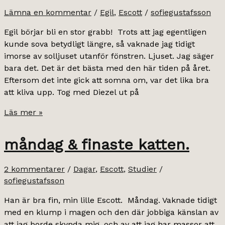
hem.
Lämna en kommentar
/
Egil
,
Escott
/
sofiegustafsson
Egil börjar bli en stor grabb! Trots att jag egentligen
kunde sova betydligt längre, så vaknade jag tidigt
imorse av solljuset utanför fönstren. Ljuset. Jag säger
bara det. Det är det bästa med den här tiden på året.
Eftersom det inte gick att somna om, var det lika bra
att kliva upp. Tog med Diezel ut på
crazy
Läs mer »
catlady.
måndag & finaste katten.
2 kommentarer
/
Dagar
,
Escott
,
Studier
/
sofiegustafsson
Han är bra fin, min lille Escott. Måndag. Vaknade tidigt
med en klump i magen och den där jobbiga känslan av
att jag borde skynda mig, och av att jag har massor att