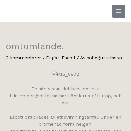
Hoppa
till
innehåll
omtumlande.
2 kommentarer
/
Dagar
,
Escott
/ Av
sofiegustafsson
En sån vecka det blev, det här.
Likt en bergodalbana har känslorna gått upp, och
ner.
Escott drabbades av ett svimningsanfall under en
promenad förra helgen,