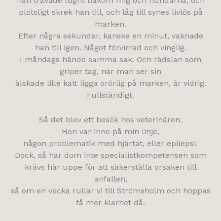
han travade lugnt bakom mig och hundarna, och
plötsligt skrek han till, och låg till synes livlös på
marken.
Efter några sekunder, kanske en minut, vaknade
han till igen. Något förvirrad och vinglig.
I måndags hände samma sak. Och rädslan som
griper tag, när man ser sin
älskade lille katt ligga orörlig på marken, är vidrig.
Fullständigt.
Så det blev ett besök hos veterinären.
Hon var inne på min linje,
någon problematik med hjärtat, eller epilepsi.
Dock, så har dom inte specialistkompetensen som
krävs här uppe för att säkerställa orsaken till
anfallen,
så om en vecka rullar vi till Strömsholm och hoppas
få mer klarhet då.