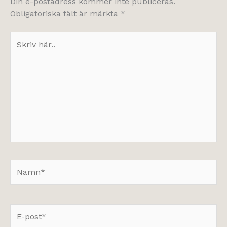
Din e-postadress kommer inte publiceras.
Obligatoriska fält är märkta
*
Skriv
här..
Namn*
E-
post*