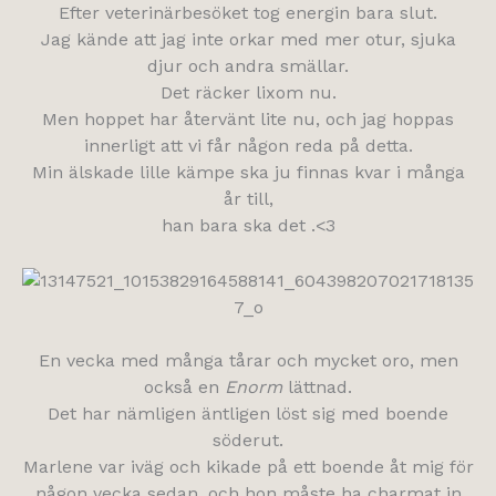
Efter veterinärbesöket tog energin bara slut.
Jag kände att jag inte orkar med mer otur, sjuka
djur och andra smällar.
Det räcker lixom nu.
Men hoppet har återvänt lite nu, och jag hoppas
innerligt att vi får någon reda på detta.
Min älskade lille kämpe ska ju finnas kvar i många
år till,
han bara ska det .<3
En vecka med många tårar och mycket oro, men
också en
Enorm
lättnad.
Det har nämligen äntligen löst sig med boende
söderut.
Marlene var iväg och kikade på ett boende åt mig för
någon vecka sedan, och hon måste ha charmat in