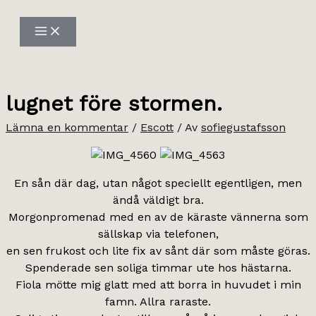
Hoppa
till
innehåll
lugnet före stormen.
Lämna en kommentar
/
Escott
/ Av
sofiegustafsson
En sån där dag, utan något speciellt egentligen, men
ändå väldigt bra.
Morgonpromenad med en av de käraste vännerna som
sällskap via telefonen,
en sen frukost och lite fix av sånt där som måste göras.
Spenderade sen soliga timmar ute hos hästarna.
Fiola mötte mig glatt med att borra in huvudet i min
famn. Allra raraste.