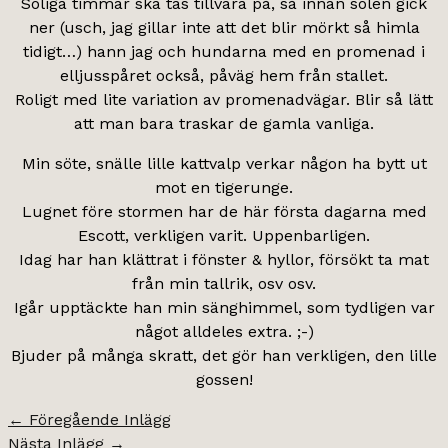
Soliga timmar ska tas tillvara på, så innan solen gick
ner (usch, jag gillar inte att det blir mörkt så himla
tidigt…) hann jag och hundarna med en promenad i
elljusspåret också, påväg hem från stallet.
Roligt med lite variation av promenadvägar. Blir så lätt
att man bara traskar de gamla vanliga.
Min söte, snälle lille kattvalp verkar någon ha bytt ut
mot en tigerunge.
Lugnet före stormen har de här första dagarna med
Escott, verkligen varit. Uppenbarligen.
Idag har han klättrat i fönster & hyllor, försökt ta mat
från min tallrik, osv osv.
Igår upptäckte han min sänghimmel, som tydligen var
något alldeles extra. ;-)
Bjuder på många skratt, det gör han verkligen, den lille
gossen!
←
Föregående Inlägg
Nästa Inlägg
→